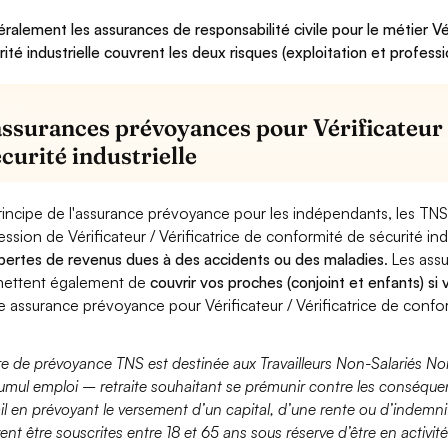
ralement les assurances de responsabilité civile pour le métier Vér
rité industrielle couvrent les deux risques (exploitation et professi
assurances prévoyances pour Vérificateur 
curité industrielle
rincipe de l'assurance prévoyance pour les indépendants, les TNS
ession de Vérificateur / Vérificatrice de conformité de sécurité ind
pertes de revenus dues à des accidents ou des maladies
. Les as
ettent également de
couvrir vos proches (conjoint et enfants) si
e assurance prévoyance pour Vérificateur / Vérificatrice de conform
fre de prévoyance TNS est destinée aux Travailleurs Non-Salariés No
umul emploi – retraite souhaitant se prémunir contre les conséquen
ail en prévoyant le versement d’un capital, d’une rente ou d’indemnit
ent être souscrites entre 18 et 65 ans sous réserve d’être en activi