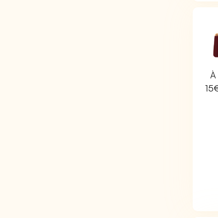
À 
15