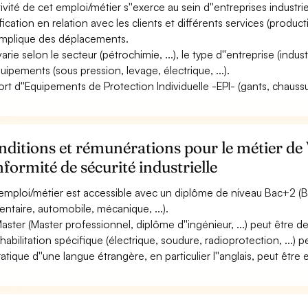
ctivité de cet emploi/métier s''exerce au sein d''entreprises industr
ification en relation avec les clients et différents services (product
 implique des déplacements.
varie selon le secteur (pétrochimie, ...), le type d''entreprise (indu
quipements (sous pression, levage, électrique, ...).
ort d''Equipements de Protection Individuelle -EPI- (gants, chaussur
ditions et rémunérations pour le métier de V
formité de sécurité industrielle
emploi/métier est accessible avec un diplôme de niveau Bac+2 (BT
mentaire, automobile, mécanique, ...).
aster (Master professionnel, diplôme d''ingénieur, ...) peut être
habilitation spécifique (électrique, soudure, radioprotection, ...) p
ratique d''une langue étrangère, en particulier l''anglais, peut être 