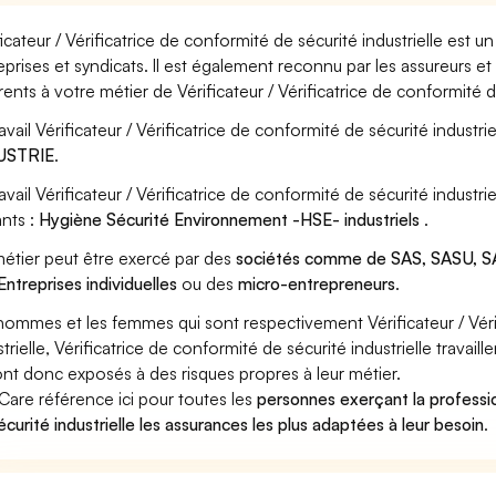
ficateur / Vérificatrice de conformité de sécurité industrielle est 
eprises et syndicats. Il est également reconnu par les assureurs 
rents à votre métier de Vérificateur / Vérificatrice de conformité de
avail Vérificateur / Vérificatrice de conformité de sécurité industrie
USTRIE
.
ravail Vérificateur / Vérificatrice de conformité de sécurité indust
ants :
Hygiène Sécurité Environnement -HSE- industriels
.
étier peut être exercé par des
sociétés comme de SAS, SASU, SA
Entreprises individuelles
ou des
micro-entrepreneurs
.
hommes et les femmes qui sont respectivement Vérificateur / Véri
strielle, Vérificatrice de conformité de sécurité industrielle travail
ont donc exposés à des risques propres à leur métier.
Care référence ici pour toutes les
personnes exerçant la professio
écurité industrielle les assurances les plus adaptées à leur besoin
.