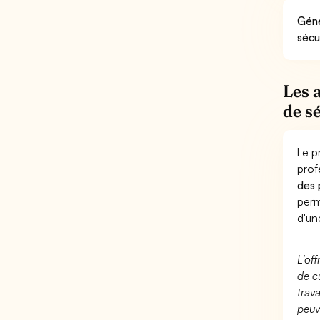
Géné
sécu
Les 
de sé
Le p
prof
des 
perm
d'un
L’of
de c
trav
peuv