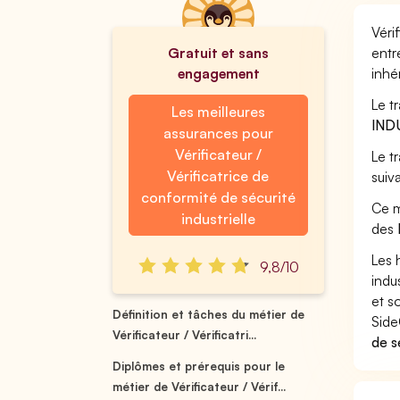
Véri
Gratuit et sans
entr
engagement
inhé
Le tr
Les meilleures
IND
assurances pour
Vérificateur /
Le t
Vérificatrice de
suiv
conformité de sécurité
Ce m
industrielle
des
Les 
9,8/10
indu
et s
Définition et tâches du métier de
Side
Vérificateur / Vérificatri...
de s
Diplômes et prérequis pour le
métier de Vérificateur / Vérif...