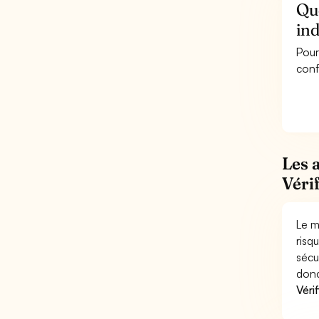
Que
ind
Pour
conf
Les 
Vérif
Le m
risq
sécu
donc
Véri