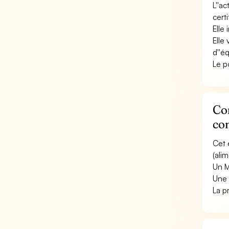
L''a
cert
Elle
Elle 
d''é
Le p
Con
con
Cet 
(ali
Un M
Une 
La p