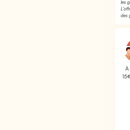
les g
L’of
des 
À 
15