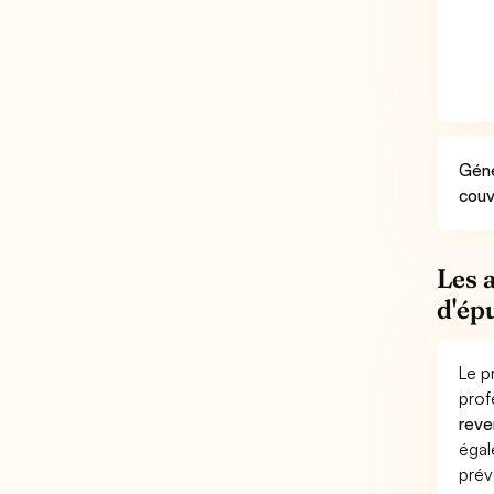
Géné
couv
Les 
d'ép
Le p
prof
reve
éga
prév