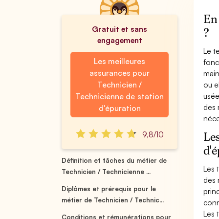
En 
Gratuit et sans
?
engagement
Le t
Les meilleures
fonc
assurances pour
main
Technicien /
ou e
usée
Technicienne de station
des 
d'épuration
néce
9,8/10
Les
d'é
Définition et tâches du métier de
Les 
Technicien / Technicienne ...
des 
Diplômes et prérequis pour le
prin
métier de Technicien / Technic...
conn
Les 
Conditions et rémunérations pour