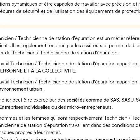
ations dynamiques et être capables de travailler avec précision e
édures de sécurité et de l'utilisation des équipements de protectio
nicien / Technicienne de station d'épuration est un métier référe
icats. Il est également reconnu par les assureurs et permet de bi
er de Technicien / Technicienne de station d'épuration.
ravail Technicien / Technicienne de station d'épuration appartient
PERSONNE ET A LA COLLECTIVITE
.
ravail Technicien / Technicienne de station d'épuration appartien
nvironnement urbain
.
étier peut être exercé par des
sociétés comme de SAS, SASU, SA
Entreprises individuelles
ou des
micro-entrepreneurs
.
hommes et les femmes qui sont respectivement Technicien / Tech
nicienne de station d'épuration travaillent dans des conditions d
risques propres à leur métier.
Care référence ici pour toutes les
personnes exerçant la professi