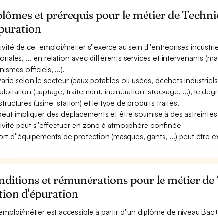
lômes et prérequis pour le métier de Techni
puration
ctivité de cet emploi/métier s''exerce au sein d''entreprises industri
itoriales, ... en relation avec différents services et intervenants (m
ismes officiels, ...).
 varie selon le secteur (eaux potables ou usées, déchets industriels
ploitation (captage, traitement, incinération, stockage, ...), le degr
structures (usine, station) et le type de produits traités.
 peut impliquer des déplacements et être soumise à des astreintes
ctivité peut s''effectuer en zone à atmosphère confinée.
ort d''équipements de protection (masques, gants, ...) peut être e
ditions et rémunérations pour le métier de
tion d'épuration
emploi/métier est accessible à partir d''un diplôme de niveau Bac+