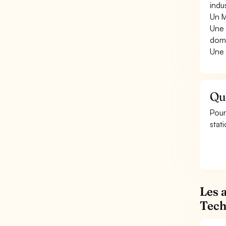
indus
Un Ma
Une 
doma
Une 
Que
Pour
stat
Les 
Tech