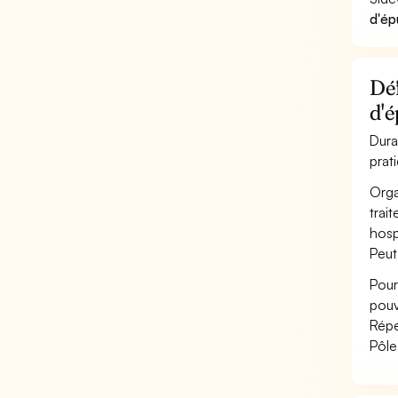
d'ép
Déf
d'é
Dura
prat
Orga
trai
hosp
Peut
Pour
pouv
Répe
Pôle