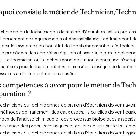
quoi consiste le métier de Technicien/Techn
echnicien ou la technicienne de station d'épuration est un profess
tionnement des équipements et des installations de traitement des
tenir les systèmes en bon état de fonctionnement et d’effectuer le
lle procède à des contrôles réguliers et assurer le bon fonctio
s. Le technicien ou la technicienne de station d'épuration s'occup
matériels pour le traitement des eaux usées, ainsi que de la prépa
ssaires au traitement des eaux usées.
 compétences à avoir pour le métier de Tec
puration ?
techniciens ou techniciennes de station d'épuration doivent avo
méthodes de traitement des eaux usées. Ils ou elles doivent é
cipes de l'analyse chimique et des processus biologiques associé
aissance des produits chimiques et de leurs effets sur le traite
techniciens ou techniciennes de station d'épuration doivent égal