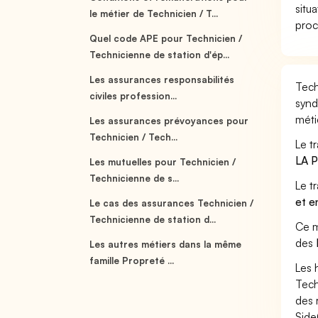
situ
le métier de Technicien / T...
proc
Quel code APE pour Technicien /
Technicienne de station d'ép...
Les assurances responsabilités
Tech
civiles profession...
synd
méti
Les assurances prévoyances pour
Technicien / Tech...
Le t
LA 
Les mutuelles pour Technicien /
Technicienne de s...
Le t
et e
Le cas des assurances Technicien /
Technicienne de station d...
Ce m
des
Les autres métiers dans la même
famille Propreté ...
Les 
Tech
des 
Side