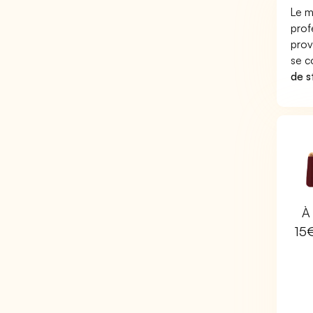
Le m
prof
prov
se c
de s
À 
15