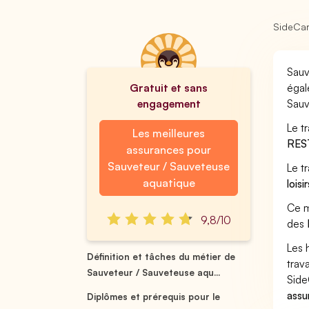
SideCa
Sauv
Gratuit et sans
égal
engagement
Sauv
Le t
Les meilleures
RES
assurances pour
Sauveteur / Sauveteuse
Le t
aquatique
loisi
Ce m
9,8/10
des
Les 
Définition et tâches du métier de
trav
Sauveteur / Sauveteuse aqu...
Side
assu
Diplômes et prérequis pour le