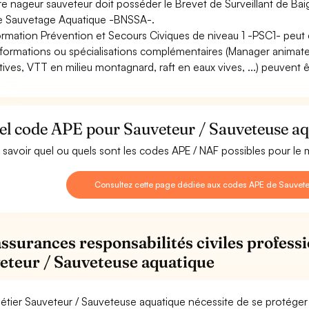
re nageur sauveteur doit posséder le Brevet de Surveillant de Ba
e Sauvetage Aquatique -BNSSA-.
ormation Prévention et Secours Civiques de niveau 1 -PSC1- peu
formations ou spécialisations complémentaires (Manager animateur
tives, VTT en milieu montagnard, raft en eaux vives, ...) peuvent ê
el code APE pour Sauveteur / Sauveteuse aq
 savoir quel ou quels sont les codes APE / NAF possibles pour le
Consultez cette page dédiée aux codes APE de Sauvete
assurances responsabilités civiles professi
eteur / Sauveteuse aquatique
étier Sauveteur / Sauveteuse aquatique nécessite de se protéger 