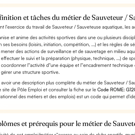
inition et tâches du métier de Sauveteur / 
nt l'exercice du travail de Sauveteur / Sauveteuse aquatique, les a
nise et anime des activités sportives dans une ou plusieurs discipl
n ses besoins (loisirs, initiation, compétition, ...) et les règles de
 mener des actions de surveillance et de sauvetage en milieu aqu
 effectuer le suivi et la préparation (physique, technique, ...) de sp
 coordonner l''activité d''une équipe et l''encadrement technique d
 gérer une structure sportive.
 avoir une description plus complète du métier de Sauveteur / 
le site de Pôle Emploi et consulter la fiche sur le
Code ROME: G1
ationnel des métiers et des emplois) est un code qui permet d'ide
lômes et prérequis pour le métier de Sauvet
ctivité de cet emploi/métier s''exerce au sein de clubs sportifs, mu