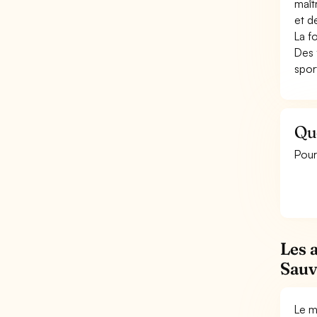
maît
et d
La f
Des 
spor
Qu
Pour
Les 
Sauv
Le m