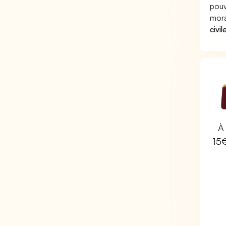
pouv
mora
civil
À 
15