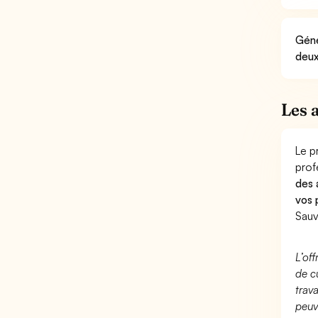
Géné
deux
Les 
Le p
prof
des 
vos 
Sauv
L’of
de c
trav
peuv