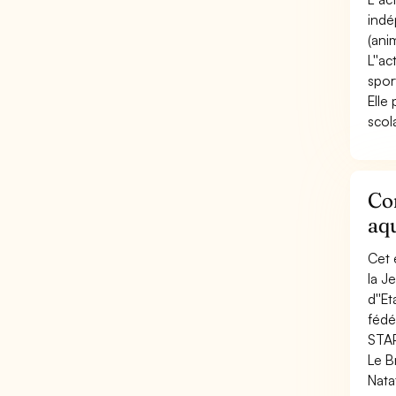
indé
(ani
L''ac
sport
Elle
scola
Con
aq
Cet 
la J
d''E
fédé
STAP
Le B
Nata