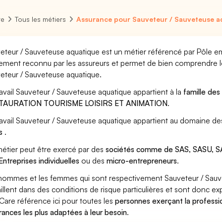
re
Tous les métiers
Assurance pour Sauveteur / Sauveteuse a
eteur / Sauveteuse aquatique est un métier référencé par Pôle empl
ement reconnu par les assureurs et permet de bien comprendre le
eteur / Sauveteuse aquatique.
ravail Sauveteur / Sauveteuse aquatique appartient à la
famille des
TAURATION TOURISME LOISIRS ET ANIMATION
.
ravail Sauveteur / Sauveteuse aquatique appartient au domaine des
rs
.
étier peut être exercé par des
sociétés comme de SAS, SASU, SA
Entreprises individuelles
ou des
micro-entrepreneurs
.
hommes et les femmes qui sont respectivement Sauveteur / Sauv
aillent dans des conditions de risque particulières et sont donc ex
Care référence ici pour toutes les
personnes exerçant la professi
rances les plus adaptées à leur besoin
.