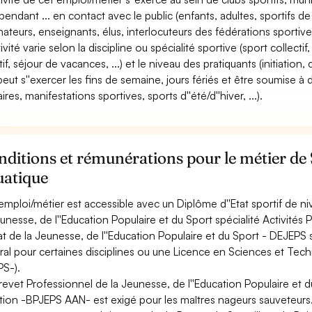
pendant ... en contact avec le public (enfants, adultes, sportifs de 
mateurs, enseignants, élus, interlocuteurs des fédérations sportives
tivité varie selon la discipline ou spécialité sportive (sport collectif,
if, séjour de vacances, ...) et le niveau des pratiquants (initiation, 
 peut s''exercer les fins de semaine, jours fériés et être soumise à
ires, manifestations sportives, sports d''été/d''hiver, ...).
ditions et rémunérations pour le métier de
uatique
emploi/métier est accessible avec un Diplôme d''Etat sportif de n
eunesse, de l''Education Populaire et du Sport spécialité Activit
tat de la Jeunesse, de l''Education Populaire et du Sport - DEJEPS
ral pour certaines disciplines ou une Licence en Sciences et Tech
S-).
revet Professionnel de la Jeunesse, de l''Education Populaire et du
tion -BPJEPS AAN- est exigé pour les maîtres nageurs sauveteurs. 