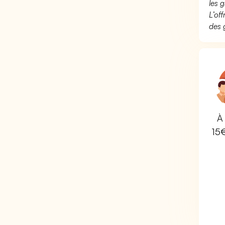
les g
L’of
des 
À 
15