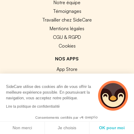
Notre équipe
Témoignages
Travailler chez SideCare
Mentions légales
CGU & RGPD
Cookies
NOS APPS
App Store
Google Play
SideCare utilise des cookies afin de vous offrir la
meilleure expérience possible. En poursuivant la
navigation, vous acceptez notre politique.
3 personnes
Lire la politique de confidentialité
consultent
© 2026 SideCare. Tous droits réservés.
actuellement cette
Consentements certifiés par
page
Politique de cookies
Non merci
Je choisis
OK pour moi