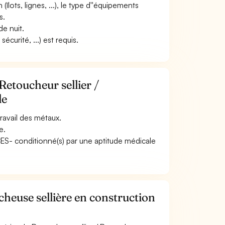
 (îlots, lignes, ...), le type d''équipements
s.
de nuit.
curité, ...) est requis.
Retoucheur sellier /
le
ravail des métaux.
e.
ACES- conditionné(s) par une aptitude médicale
heuse sellière en construction