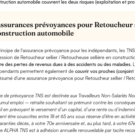
truction automobile couvrent les deux risques (exploitation et pro
assurances prévoyances pour Retoucheur se
onstruction automobile
rincipe de l'assurance prévoyance pour les indépendants, les TNS
ession de Retoucheur sellier / Retoucheuse sellière en construct
re des pertes de revenus dues à des accidents ou des maladies
. 
pendants permettent également de
couvrir vos proches (conjoint
ésumé d'une assurance prévoyance pour Retoucheur sellier / Reto
fre de prévoyance TNS est destinée aux Travailleurs Non-Salariés No
umul emploi – retraite souhaitant se prémunir contre les conséquen
ail en prévoyant le versement d’un capital, d’une rente ou d’indemnit
ent être souscrites entre 18 et 65 ans sous réserve d’être en activi
aranties décès, à votre 70e anniversaire et, au plus tard, à votre 67e
fre ALPHA TNS est à adhésion annuelle renouvelable par tacite recon