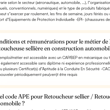
varie selon le secteur (aéronautique, automobile, ...), l''organisation
uels, conventionnels, numériques) et le type de produits fabriqué
 peut s''exercer par roulement, les fins de semaine, jours fériés ou 
ort d''Equipements de Protection Individuelle -EPI- (chaussures de sé
ditions et rémunérations pour le métier de 
oucheuse sellière en construction automobi
emploi/métier est accessible avec un CAP/BEP en mécanique ou t
st également accessible sans diplôme ni expérience professionnell
u plusieurs Certificat(s) d''Aptitude à la Conduite En Sécurité -C
nouveler périodiquement peu(ven)t être requis
l code APE pour Retoucheur sellier / Retouc
tomobile ?