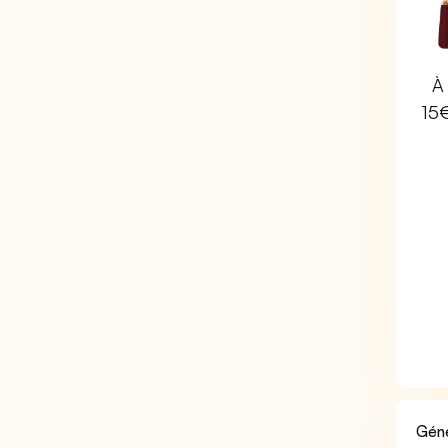
À 
15
Géné