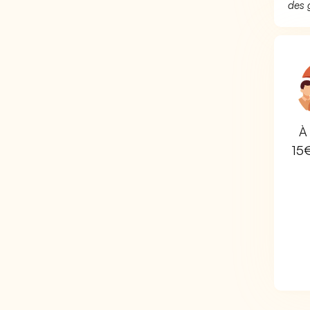
des 
À 
15