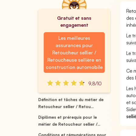
Reto
Gratuit et sans
des 
engagement
inhé
Le t
Les meilleures
suiv
assurances pour
Retoucheur sellier /
Le t
Retoucheuse sellière en
suiv
construction automobile
Ce m
des
9,8/10
Les 
auto
Définition et tâches du métier de
et s
Retoucheur sellier / Retou...
Side
sell
Diplômes et prérequis pour le
métier de Retoucheur sellier /...
Conditions et rémunérations pour