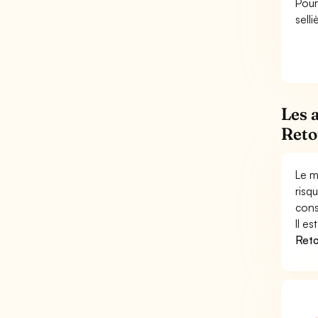
Pour
sell
Les 
Reto
Le m
risq
cons
Il e
Reto