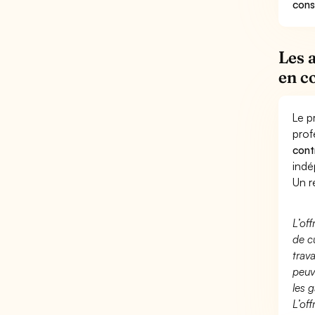
cons
Les 
en c
Le p
prof
cont
indé
Un r
L’of
de c
trav
peuv
les g
L’of