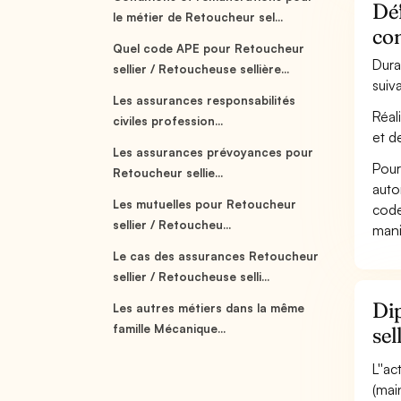
Déf
le métier de Retoucheur sel...
co
Quel code APE pour Retoucheur
Dura
sellier / Retoucheuse sellière...
suiv
Les assurances responsabilités
Réal
civiles profession...
et d
Les assurances prévoyances pour
Pour
Retoucheur sellie...
auto
Les mutuelles pour Retoucheur
code
sellier / Retoucheu...
mani
Le cas des assurances Retoucheur
sellier / Retoucheuse selli...
Dip
Les autres métiers dans la même
famille Mécanique...
sel
L''a
(mai