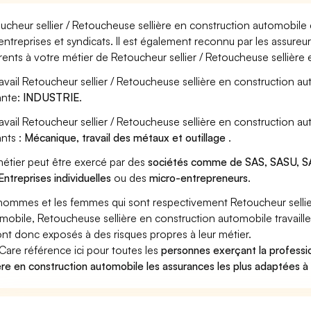
ucheur sellier / Retoucheuse sellière en construction automobile 
entreprises et syndicats. Il est également reconnu par les assure
rents à votre métier de Retoucheur sellier / Retoucheuse sellière
ravail Retoucheur sellier / Retoucheuse sellière en construction a
ante:
INDUSTRIE
.
ravail Retoucheur sellier / Retoucheuse sellière en construction 
ants :
Mécanique, travail des métaux et outillage
.
étier peut être exercé par des
sociétés comme de SAS, SASU, SA
Entreprises individuelles
ou des
micro-entrepreneurs
.
hommes et les femmes qui sont respectivement Retoucheur sellier
mobile, Retoucheuse sellière en construction automobile travaille
ont donc exposés à des risques propres à leur métier.
Care référence ici pour toutes les
personnes exerçant la professi
ière en construction automobile les assurances les plus adaptées à 