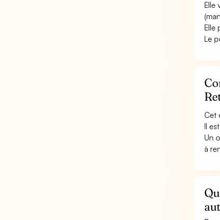
Elle 
(man
Elle
Le p
Con
Ret
Cet 
Il e
Un o
à re
Que
au