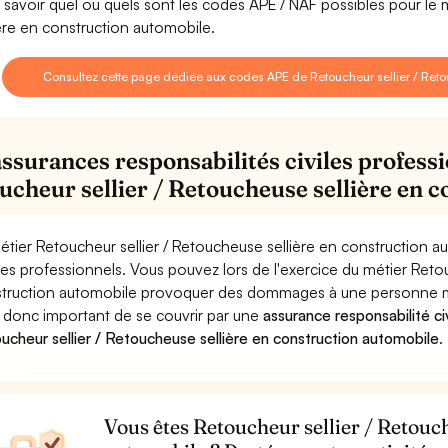
 savoir quel ou quels sont les codes APE / NAF possibles pour le 
ière en construction automobile.
Consultez cette page dédiée aux codes APE de Retoucheur sellier / Reto
assurances responsabilités civiles professi
ucheur sellier / Retoucheuse sellière en 
étier Retoucheur sellier / Retoucheuse sellière en construction a
ues professionnels. Vous pouvez lors de l'exercice du métier Retou
truction automobile provoquer des dommages à une personne moral
st donc important de se couvrir par une
assurance responsabilité ci
ucheur sellier / Retoucheuse sellière en construction automobile
.
Vous êtes Retoucheur sellier / Retouch