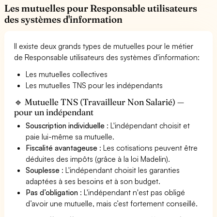
Les mutuelles pour Responsable utilisateurs
des systèmes d'information
Il existe deux grands types de mutuelles pour le métier
de Responsable utilisateurs des systèmes d'information:
Les mutuelles collectives
Les mutuelles TNS pour les indépendants
🔹 Mutuelle TNS (Travailleur Non Salarié) —
pour un indépendant
Souscription individuelle
: L'indépendant choisit et
paie lui-même sa mutuelle.
Fiscalité avantageuse
: Les cotisations peuvent être
déduites des impôts (grâce à la loi Madelin).
Souplesse
: L'indépendant choisit les garanties
adaptées à ses besoins et à son budget.
Pas d’obligation
: L'indépendant n'est pas obligé
d’avoir une mutuelle, mais c’est fortement conseillé.