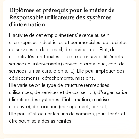
Diplômes et prérequis pour le métier de
Responsable utilisateurs des systèmes
d'information
L''activité de cet emploi/métier s''exerce au sein
d''entreprises industrielles et commerciales, de sociétés
de services et de conseil, de services de l''Etat, de
collectivités territoriales, ... en relation avec différents
services et intervenants (service informatique, chef de
services, utilisateurs, clients, ...). Elle peut impliquer des
déplacements, détachements, missions.
Elle varie selon le type de structure (entreprises
utilisatrices, de services et de conseil, ...), d''organisation
(direction des systèmes d''information, maîtrise
d''oeuvre), de fonction (management, conseil).
Elle peut s''effectuer les fins de semaine, jours fériés et
être soumise à des astreintes.