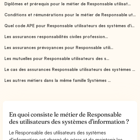
Diplômes et prérequis pour le métier de Responsable utilisat...
Conditions et rémunérations pour le métier de Responsable ut...
Quel code APE pour Responsable utilisateurs des systèmes d'i...
Les assurances responsabilités civiles profession...
Les assurances prévoyances pour Responsable utili...
Les mutuelles pour Responsable utilisateurs des s...
Le cas des assurances Responsable utilisateurs des systèmes ...
Les autres métiers dans la même famille Systèmes ...
En quoi consiste le métier de Responsable
des utilisateurs des systèmes d'information ?
Le Responsable des utilisateurs des systèmes
d'information est chargé de gérer et de maintenir les