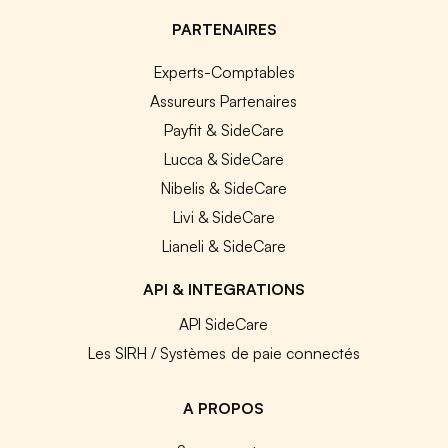
PARTENAIRES
Experts-Comptables
Assureurs Partenaires
Payfit & SideCare
Lucca & SideCare
Nibelis & SideCare
Livi & SideCare
Lianeli & SideCare
API & INTEGRATIONS
API SideCare
Les SIRH / Systèmes de paie connectés
A PROPOS