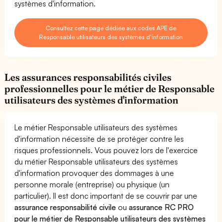
systèmes d'information.
Consultez cette page dédiée aux codes APE de
Responsable utilisateurs des systèmes d'information
Les assurances responsabilités civiles
professionnelles pour le métier de Responsable
utilisateurs des systèmes d'information
Le métier Responsable utilisateurs des systèmes
d'information nécessite de se protéger contre les
risques professionnels. Vous pouvez lors de l'exercice
du métier Responsable utilisateurs des systèmes
d'information provoquer des dommages à une
personne morale (entreprise) ou physique (un
particulier). Il est donc important de se couvrir par une
assurance responsabilité civile
ou
assurance RC PRO
pour le métier de Responsable utilisateurs des systèmes