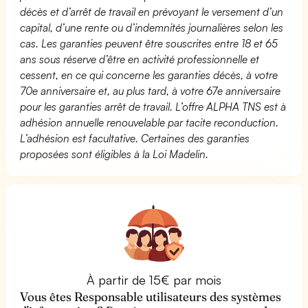
décès et d’arrêt de travail en prévoyant le versement d’un
capital, d’une rente ou d’indemnités journalières selon les
cas. Les garanties peuvent être souscrites entre 18 et 65
ans sous réserve d’être en activité professionnelle et
cessent, en ce qui concerne les garanties décès, à votre
70e anniversaire et, au plus tard, à votre 67e anniversaire
pour les garanties arrêt de travail. L’offre ALPHA TNS est à
adhésion annuelle renouvelable par tacite reconduction.
L’adhésion est facultative. Certaines des garanties
proposées sont éligibles à la Loi Madelin.
À partir de 15€ par mois
Vous êtes Responsable utilisateurs des systèmes