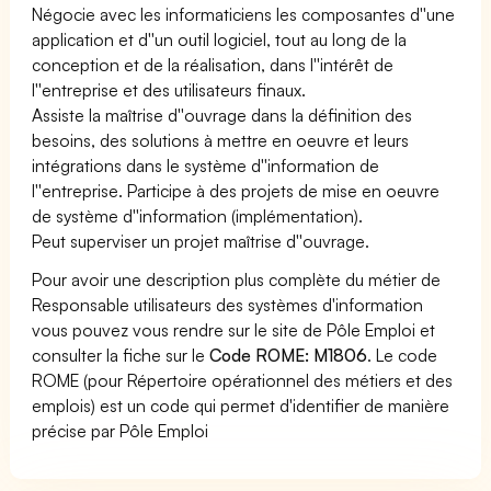
Négocie avec les informaticiens les composantes d''une
application et d''un outil logiciel, tout au long de la
conception et de la réalisation, dans l''intérêt de
l''entreprise et des utilisateurs finaux.
Assiste la maîtrise d''ouvrage dans la définition des
besoins, des solutions à mettre en oeuvre et leurs
intégrations dans le système d''information de
l''entreprise. Participe à des projets de mise en oeuvre
de système d''information (implémentation).
Peut superviser un projet maîtrise d''ouvrage.
Pour avoir une description plus complète du métier de
Responsable utilisateurs des systèmes d'information
vous pouvez vous rendre sur le site de Pôle Emploi et
consulter la fiche sur le
Code ROME: M1806
. Le code
ROME (pour Répertoire opérationnel des métiers et des
emplois) est un code qui permet d'identifier de manière
précise par Pôle Emploi