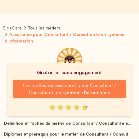
SideCare
Tous les métiers
Assurance pour Consultant / Consultante en système
d'information
Gratuit et sans engagement
Les meilleures assurances pour Consultant /
Consultante en système d'information
Définition et tâches du métier de Consultant / Consultante e...
Diplômes et prérequis pour le métier de Consultant / Consult...