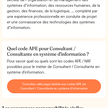
systèmes d''information, des ressources humaines, de la
gestion, des finances, de la logistique, ... complété par
une expérience professionnelle en conduite de projet
et une connaissance des technologies des systèmes
d''information.
Quel code APE pour Consultant /
Consultante en système d'information ?
Pour savoir quel ou quels sont les codes APE / NAF
possibles pour le métier de Consultant / Consultante en
système d'information.
Consultez cette page dédiée aux codes APE de
Consultant / Consultante en système d'information
Les assurances responsabilités civiles