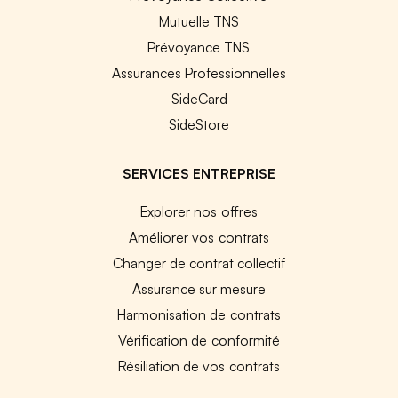
Mutuelle TNS
Prévoyance TNS
Assurances Professionnelles
SideCard
SideStore
SERVICES ENTREPRISE
Explorer nos offres
Améliorer vos contrats
Changer de contrat collectif
Assurance sur mesure
Harmonisation de contrats
Vérification de conformité
Résiliation de vos contrats