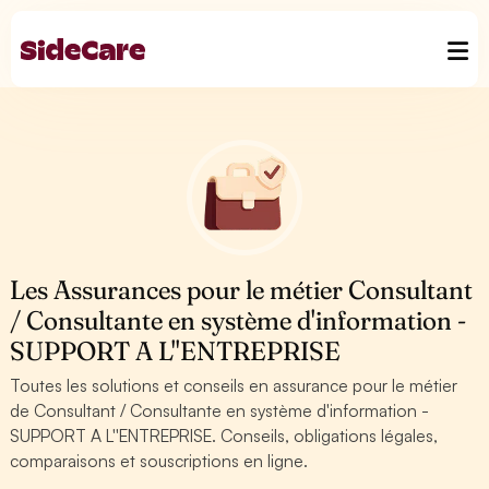
Les Assurances pour le métier Consultant
/ Consultante en système d'information -
SUPPORT A L''ENTREPRISE
Toutes les solutions et conseils en assurance pour le métier
de Consultant / Consultante en système d'information -
SUPPORT A L''ENTREPRISE. Conseils, obligations légales,
comparaisons et souscriptions en ligne.