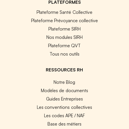
PLATEFORMES
Plateforme Santé Collective
Plateforme Prévoyance collective
Plateforme SIRH
Nos modules SIRH
Plateforme QVT
Tous nos outils
RESSOURCES RH
Notre Blog
Modèles de documents
Guides Entreprises
Les conventions collectives
Les codes APE / NAF
Base des métiers