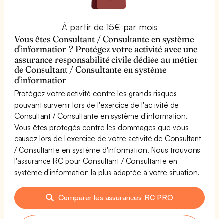
À partir de 15€ par mois
Vous êtes Consultant / Consultante en système
d'information ? Protégez votre activité avec une
assurance responsabilité civile dédiée au métier
de Consultant / Consultante en système
d'information
Protégez votre activité contre les grands risques
pouvant survenir lors de l'exercice de l'activité de
Consultant / Consultante en système d'information.
Vous êtes protégés contre les dommages que vous
causez lors de l'exercice de votre activité de Consultant
/ Consultante en système d'information. Nous trouvons
l'assurance RC pour Consultant / Consultante en
système d'information la plus adaptée à votre situation.
Comparer les assurances RC PRO