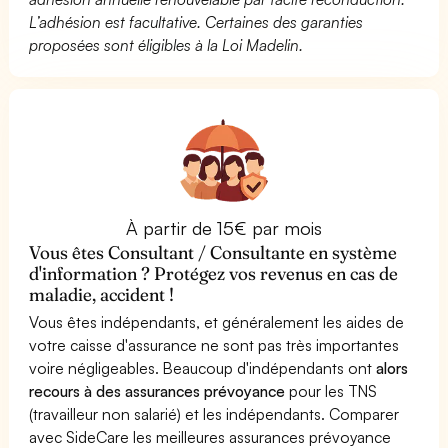
L’adhésion est facultative. Certaines des garanties
proposées sont éligibles à la Loi Madelin.
À partir de 15€ par mois
Vous êtes Consultant / Consultante en système
d'information ? Protégez vos revenus en cas de
maladie, accident !
Vous êtes indépendants, et généralement les aides de
votre caisse d'assurance ne sont pas très importantes
voire négligeables. Beaucoup d'indépendants ont
alors
recours à des assurances prévoyance
pour les TNS
(travailleur non salarié) et les indépendants. Comparer
avec SideCare les meilleures assurances prévoyance