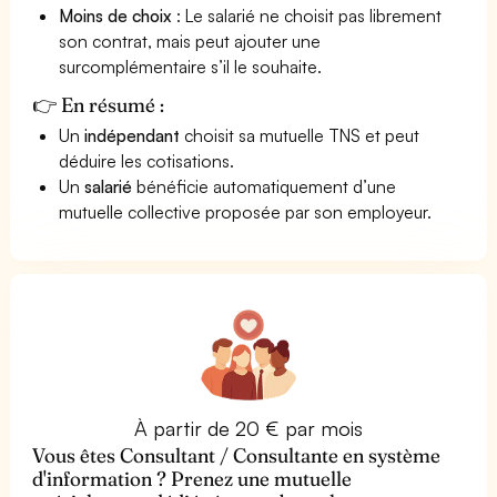
Moins de choix
: Le salarié ne choisit pas librement
son contrat, mais peut ajouter une
surcomplémentaire s’il le souhaite.
👉 En résumé :
Un
indépendant
choisit sa mutuelle TNS et peut
déduire les cotisations.
Un
salarié
bénéficie automatiquement d’une
mutuelle collective proposée par son employeur.
À partir de 20 € par mois
Vous êtes Consultant / Consultante en système
d'information ? Prenez une mutuelle