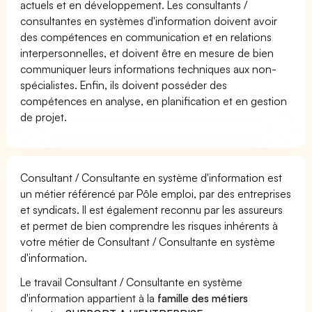
actuels et en développement. Les consultants /
consultantes en systèmes d'information doivent avoir
des compétences en communication et en relations
interpersonnelles, et doivent être en mesure de bien
communiquer leurs informations techniques aux non-
spécialistes. Enfin, ils doivent posséder des
compétences en analyse, en planification et en gestion
de projet.
Consultant / Consultante en système d'information est
un métier référencé par Pôle emploi, par des entreprises
et syndicats. Il est également reconnu par les assureurs
et permet de bien comprendre les risques inhérents à
votre métier de Consultant / Consultante en système
d'information.
Le travail Consultant / Consultante en système
d'information appartient à la
famille des métiers