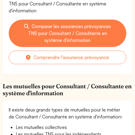
TNS pour Consultant / Consultante en système
d'information
Comparer les assurances prévoyances
TNS pour Consultant / Consultante en
système d'information
Comprendre l'assurance prévoyance
Les mutuelles pour Consultant / Consultante en
système d'information
Il existe deux grands types de mutuelles pour le métier
de Consultant / Consultante en système d'information:
Les mutuelles collectives
Les mutuelles TNS pour les indépendants