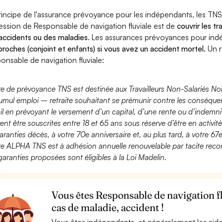
rincipe de l'assurance prévoyance pour les indépendants, les TNS
ession de Responsable de navigation fluviale est de
couvrir les t
accidents ou des maladies
. Les assurances prévoyances pour in
proches (conjoint et enfants) si vous avez un accident mortel.
Un r
onsable de navigation fluviale:
fre de prévoyance TNS est destinée aux Travailleurs Non-Salariés No
umul emploi – retraite souhaitant se prémunir contre les conséquen
ail en prévoyant le versement d’un capital, d’une rente ou d’indemnit
ent être souscrites entre 18 et 65 ans sous réserve d’être en activi
aranties décès, à votre 70e anniversaire et, au plus tard, à votre 67e
fre ALPHA TNS est à adhésion annuelle renouvelable par tacite recon
garanties proposées sont éligibles à la Loi Madelin.
Vous êtes Responsable de navigation f
cas de maladie, accident !