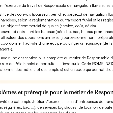
nt l'exercice du travail de Responsable de navigation fluviale, les 
titue des convois (pousseur, péniche, barge,...) de navigation fl
handises, selon la réglementation du transport fluvial et les règl
 un objectif commercial de qualité (service, coût, délais).
euvre et entretient les bateaux (péniche, bac, bateau promenade,
 effectuer des opérations annexes (approvisionnement, préparatio
 coordonner l''activité d''une équipe ou diriger un équipage (de tai
agers-).
 avoir une description plus complète du métier de Responsable d
le site de Pôle Emploi et consulter la fiche sur le
Code ROME: N31
ationnel des métiers et des emplois) est un code qui permet d'ide
lômes et prérequis pour le métier de Respon
ctivité de cet emploi/métier s''exerce au sein d''entreprises de tra
nes régulières, bac, ...), de services logistiques, de location de ba