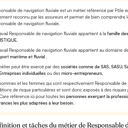
onsable de navigation fluviale est un métier référencé par Pôle emp
ement reconnu par les assureurs et permet de bien comprendre le
onsable de navigation fluviale.
ravail Responsable de navigation fluviale appartient à la
famille de
ISTIQUE
.
ravail Responsable de navigation fluviale appartient au domaine de
sport maritime et fluvial
.
étier peut être exercé par des
sociétés comme de SAS, SASU, SA
Entreprises individuelles
ou des
micro-entrepreneurs
.
hommes et les femmes qui sont respectivement Responsable de nav
itions de risque particulières et sont donc exposés à des risques 
Care référence ici pour toutes les
personnes exerçant la professio
rances les plus adaptées à leur besoin
.
inition et tâches du métier de Responsable d