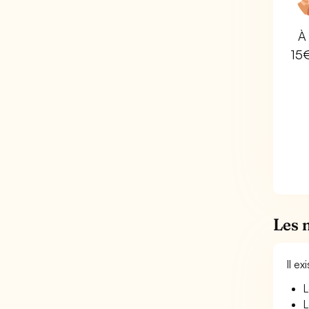
À 
15
Les 
Il e
L
L