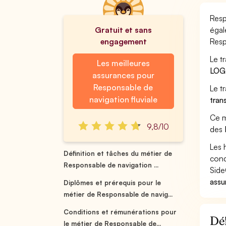
Resp
Gratuit et sans
égal
engagement
Resp
Le t
Les meilleures
LOG
assurances pour
Responsable de
Le t
navigation fluviale
tran
Ce m
9,8/10
des
Les 
Définition et tâches du métier de
cond
Responsable de navigation ...
Side
assu
Diplômes et prérequis pour le
métier de Responsable de navig...
Conditions et rémunérations pour
Déf
le métier de Responsable de...