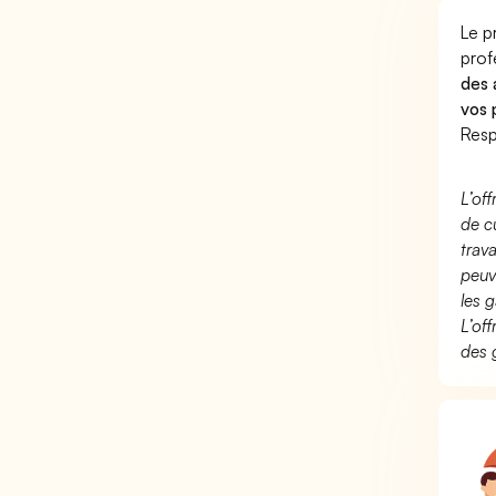
Le p
prof
des 
vos 
Resp
L’of
de c
trav
peuv
les g
L’of
des 