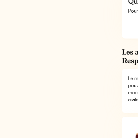
Que
Pour
Les 
Resp
Le m
pouv
mora
civil