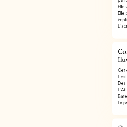
parf
Elle
Elle
impl
L''a
Con
flu
Cet 
Il e
Des 
L''A
Bate
La p