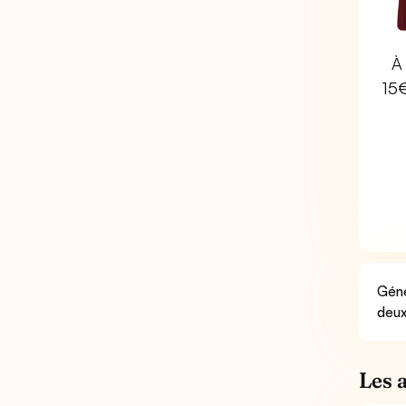
À 
15
Géné
deux
Les 