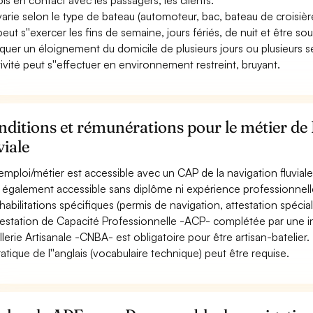
ois en contact avec les passagers, les clients.
 varie selon le type de bateau (automoteur, bac, bateau de croisière f
 peut s''exercer les fins de semaine, jours fériés, de nuit et être s
iquer un éloignement du domicile de plusieurs jours ou plusieurs 
ctivité peut s''effectuer en environnement restreint, bruyant.
ditions et rémunérations pour le métier de
viale
emploi/métier est accessible avec un CAP de la navigation fluviale
st également accessible sans diplôme ni expérience professionnell
habilitations spécifiques (permis de navigation, attestation spécial
ttestation de Capacité Professionnelle -ACP- complétée par une in
llerie Artisanale -CNBA- est obligatoire pour être artisan-batelier.
ratique de l''anglais (vocabulaire technique) peut être requise.