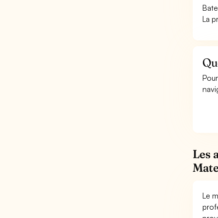
Bate
La p
Que
Pour
navig
Les 
Mate
Le m
prof