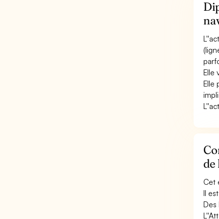
Dip
nav
L''a
(lig
parf
Elle
Elle
impl
L''a
Con
de 
Cet 
Il e
Des 
L''A