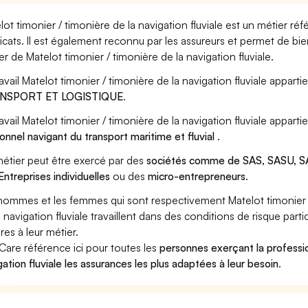
lot timonier / timonière de la navigation fluviale est un métier ré
icats. Il est également reconnu par les assureurs et permet de bi
er de Matelot timonier / timonière de la navigation fluviale.
ravail Matelot timonier / timonière de la navigation fluviale appartie
NSPORT ET LOGISTIQUE
.
ravail Matelot timonier / timonière de la navigation fluviale appart
onnel navigant du transport maritime et fluvial
.
étier peut être exercé par des
sociétés comme de SAS, SASU, SA
Entreprises individuelles
ou des
micro-entrepreneurs
.
hommes et les femmes qui sont respectivement Matelot timonier / 
a navigation fluviale travaillent dans des conditions de risque par
res à leur métier.
Care référence ici pour toutes les
personnes exerçant la professio
gation fluviale les assurances les plus adaptées à leur besoin
.