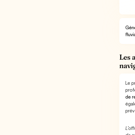
Géné
fluv
Les 
navig
Le p
prof
de r
éga
prév
L’of