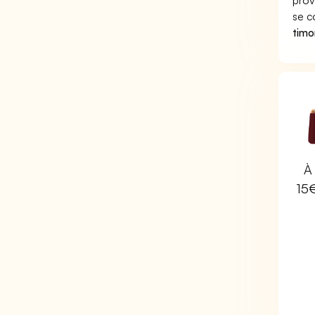
prov
se c
timo
À 
15