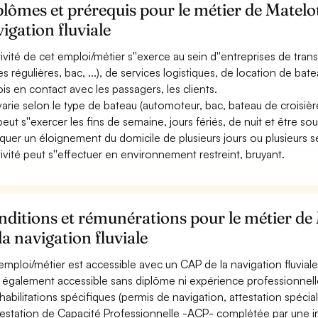
lômes et prérequis pour le métier de Matelot
igation fluviale
ctivité de cet emploi/métier s''exerce au sein d''entreprises de tra
nes régulières, bac, ...), de services logistiques, de location de ba
ois en contact avec les passagers, les clients.
 varie selon le type de bateau (automoteur, bac, bateau de croisière f
 peut s''exercer les fins de semaine, jours fériés, de nuit et être s
iquer un éloignement du domicile de plusieurs jours ou plusieurs 
ctivité peut s''effectuer en environnement restreint, bruyant.
ditions et rémunérations pour le métier de 
la navigation fluviale
emploi/métier est accessible avec un CAP de la navigation fluviale
st également accessible sans diplôme ni expérience professionnell
habilitations spécifiques (permis de navigation, attestation spécial
ttestation de Capacité Professionnelle -ACP- complétée par une in