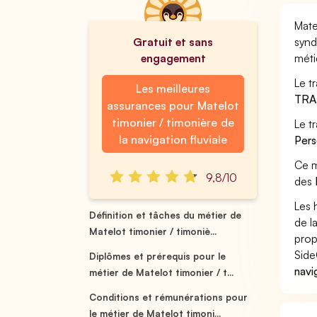
Mate
Gratuit et sans
synd
engagement
méti
Le t
Les meilleures
TRA
assurances pour Matelot
timonier / timonière de
Le t
la navigation fluviale
Pers
Ce m
9,8/10
des
Les 
Définition et tâches du métier de
de l
Matelot timonier / timoniè...
prop
Side
Diplômes et prérequis pour le
navi
métier de Matelot timonier / t...
Conditions et rémunérations pour
le métier de Matelot timoni...