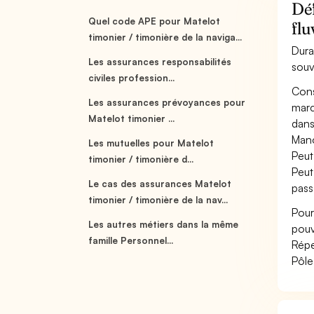
Déf
Quel code APE pour Matelot
flu
timonier / timonière de la naviga...
Dura
Les assurances responsabilités
souv
civiles profession...
Cons
Les assurances prévoyances pour
marc
Matelot timonier ...
dans
Mano
Les mutuelles pour Matelot
Peut
timonier / timonière d...
Peut
Le cas des assurances Matelot
pass
timonier / timonière de la nav...
Pour
Les autres métiers dans la même
pouv
famille Personnel...
Répe
Pôle