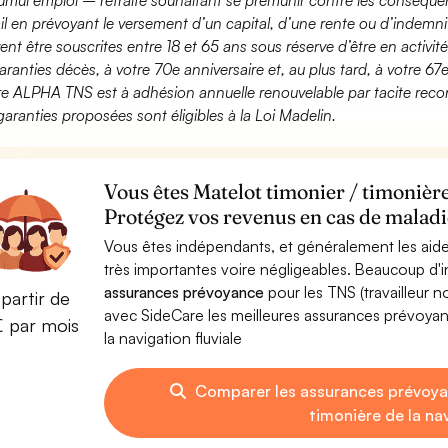
umul emploi – retraite souhaitant se prémunir contre les conséquen
ail en prévoyant le versement d’un capital, d’une rente ou d’indemnit
ent être souscrites entre 18 et 65 ans sous réserve d’être en activi
aranties décès, à votre 70e anniversaire et, au plus tard, à votre 67e
fre ALPHA TNS est à adhésion annuelle renouvelable par tacite recon
garanties proposées sont éligibles à la Loi Madelin.
Vous êtes Matelot timonier / timonière 
Protégez vos revenus en cas de maladie
Vous êtes indépendants, et généralement les aide
très importantes voire négligeables. Beaucoup d
assurances prévoyance
pour les TNS (travailleur 
partir de
avec SideCare les meilleures assurances prévoyan
€ par mois
la navigation fluviale
Comparer les assurances prévoya
timonière de la nav