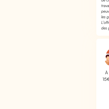
de c
trav
peuv
les g
L’of
des 
À 
15