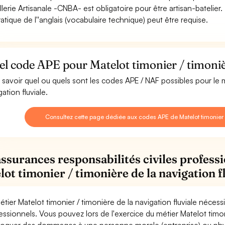
llerie Artisanale -CNBA- est obligatoire pour être artisan-batelier.
ratique de l''anglais (vocabulaire technique) peut être requise.
l code APE pour Matelot timonier / timonièr
 savoir quel ou quels sont les codes APE / NAF possibles pour le m
ation fluviale.
Consultez cette page dédiée aux codes APE de Matelot timonier / 
assurances responsabilités civiles professi
lot timonier / timonière de la navigation f
étier Matelot timonier / timonière de la navigation fluviale nécess
essionnels. Vous pouvez lors de l'exercice du métier Matelot timoni