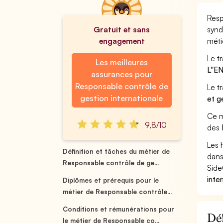
Resp
Gratuit et sans
synd
engagement
méti
Le t
Les meilleures
L''
assurances pour
Responsable contrôle de
Le t
gestion internationale
et g
Ce m
9,8/10
des
Les 
Définition et tâches du métier de
dans
Responsable contrôle de ge...
Side
inte
Diplômes et prérequis pour le
métier de Responsable contrôle...
Conditions et rémunérations pour
Déf
le métier de Responsable co...