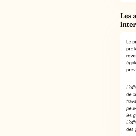
Les 
inte
Le p
prof
reve
éga
prév
L’of
de c
trav
peuv
les g
L’of
des 