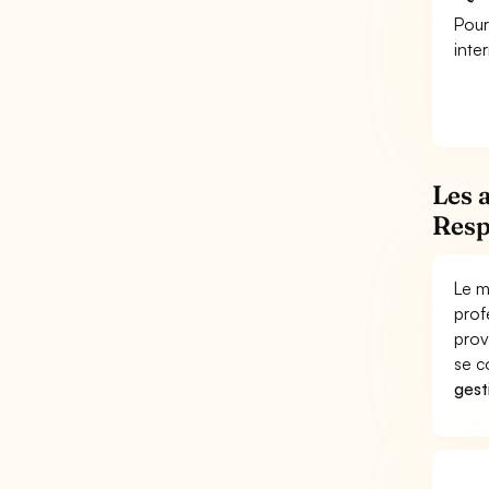
Pour
inte
Les 
Resp
Le m
prof
prov
se c
gest