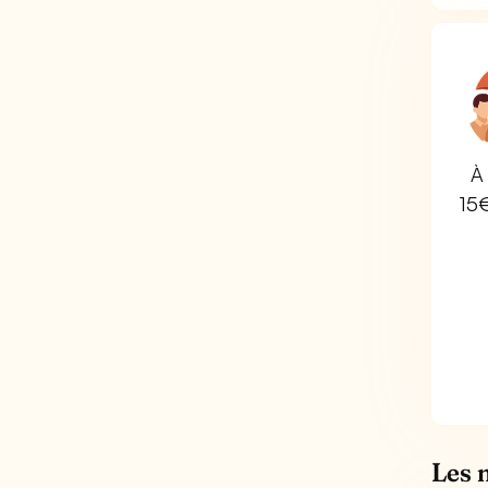
À 
15
Les 