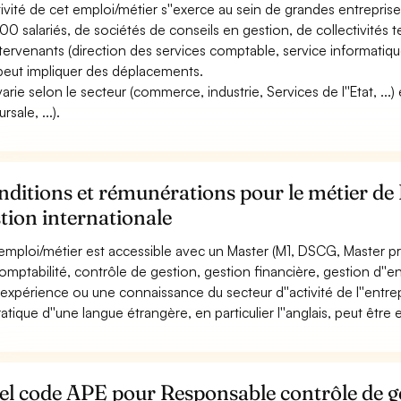
ctivité de cet emploi/métier s''exerce au sein de grandes entrepri
00 salariés, de sociétés de conseils en gestion, de collectivités te
ntervenants (direction des services comptable, service informatique, 
 peut impliquer des déplacements.
varie selon le secteur (commerce, industrie, Services de l''Etat, ...) et
rsale, ...).
ditions et rémunérations pour le métier de
tion internationale
emploi/métier est accessible avec un Master (M1, DSCG, Master pr
omptabilité, contrôle de gestion, gestion financière, gestion d''en
expérience ou une connaissance du secteur d''activité de l''entr
ratique d''une langue étrangère, en particulier l''anglais, peut être 
l code APE pour Responsable contrôle de ge