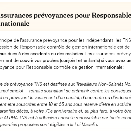
assurances prévoyances pour Responsable 
rnationale
rincipe de l'assurance prévoyance pour les indépendants, les TNS
ession de Responsable contrôle de gestion internationale est d
nus dues à des accidents ou des maladies
. Les assurances prévo
lement de
couvrir vos proches (conjoint et enfants) si vous avez u
oyance pour Responsable contrôle de gestion internationale:
fre de prévoyance TNS est destinée aux Travailleurs Non-Salariés No
umul emploi – retraite souhaitant se prémunir contre les conséquen
ail en prévoyant le versement d’un capital, d’une rente ou d’indemnit
ent être souscrites entre 18 et 65 ans sous réserve d’être en activi
aranties décès, à votre 70e anniversaire et, au plus tard, à votre 67e
fre ALPHA TNS est à adhésion annuelle renouvelable par tacite recon
garanties proposées sont éligibles à la Loi Madelin.