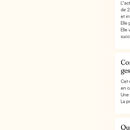
L''a
de 2
et i
Elle
Elle 
succu
Con
ges
Cet 
en c
Une 
La p
Que