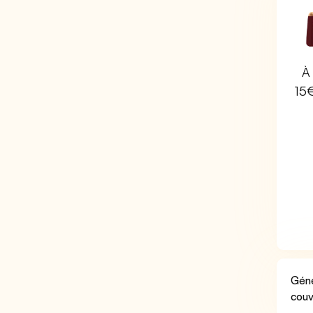
À 
15
Géné
couv