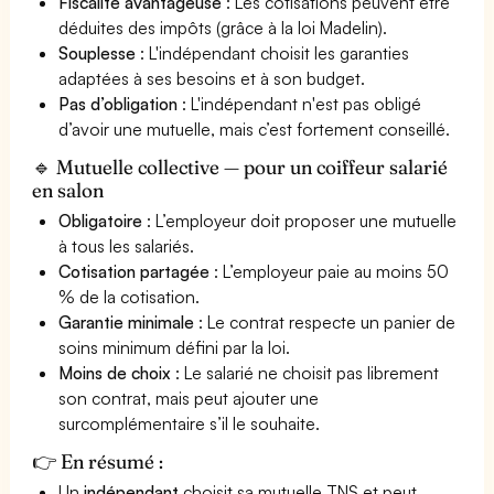
Fiscalité avantageuse
: Les cotisations peuvent être
déduites des impôts (grâce à la loi Madelin).
Souplesse
: L'indépendant choisit les garanties
adaptées à ses besoins et à son budget.
Pas d’obligation
: L'indépendant n'est pas obligé
d’avoir une mutuelle, mais c’est fortement conseillé.
🔹 Mutuelle collective — pour un coiffeur salarié
en salon
Obligatoire
: L’employeur doit proposer une mutuelle
à tous les salariés.
Cotisation partagée
: L’employeur paie au moins 50
% de la cotisation.
Garantie minimale
: Le contrat respecte un panier de
soins minimum défini par la loi.
Moins de choix
: Le salarié ne choisit pas librement
son contrat, mais peut ajouter une
surcomplémentaire s’il le souhaite.
👉 En résumé :
Un
indépendant
choisit sa mutuelle TNS et peut