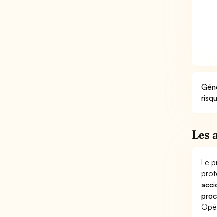
Géné
risq
Les 
Le p
prof
acci
proc
Opér