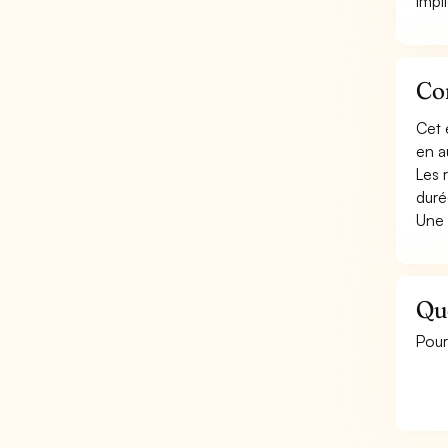
impl
Con
Cet 
en a
Les 
duré
Une 
Qu
Pour