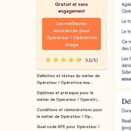
Gratuit et sans
égal
engagement
Opér
Le t
Les meilleures
assurances pour
Le t
Opérateur / Opératrice
Ce m
image
des
Les 
9,8/10
dans
Side
Définition et tâches du métier de
assu
Opérateur / Opératrice ima...
Diplômes et prérequis pour le
métier de Opérateur / Opératri...
Déf
Conditions et rémunérations pour
Dura
le métier de Opérateur / Op...
Réal
Quel code APE pour Opérateur /
(pro