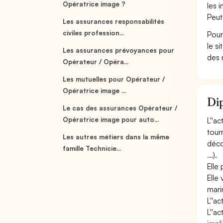
Opératrice image ?
les 
Peut
Les assurances responsabilités
civiles profession...
Pour
le s
Les assurances prévoyances pour
des 
Opérateur / Opéra...
Les mutuelles pour Opérateur /
Opératrice image ...
Dip
Le cas des assurances Opérateur /
Opératrice image pour auto...
L''a
tour
Les autres métiers dans la même
déco
famille Technicie...
...).
Elle
Elle
mari
L''a
L''ac