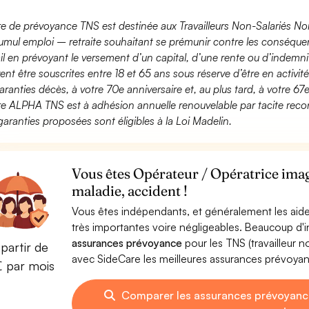
fre de prévoyance TNS est destinée aux Travailleurs Non-Salariés No
umul emploi – retraite souhaitant se prémunir contre les conséquen
ail en prévoyant le versement d’un capital, d’une rente ou d’indemnit
ent être souscrites entre 18 et 65 ans sous réserve d’être en activi
aranties décès, à votre 70e anniversaire et, au plus tard, à votre 67e
fre ALPHA TNS est à adhésion annuelle renouvelable par tacite recon
garanties proposées sont éligibles à la Loi Madelin.
Vous êtes Opérateur / Opératrice imag
maladie, accident !
Vous êtes indépendants, et généralement les aide
très importantes voire négligeables. Beaucoup d
assurances prévoyance
pour les TNS (travailleur 
partir de
avec SideCare les meilleures assurances prévoya
€ par mois
Comparer les assurances prévoyanc