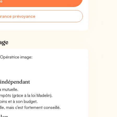
ge
urance prévoyance
age
/ Opératrice image:
n indépendant
a mutuelle.
mpôts (grâce à la loi Madelin).
oins et à son budget.
le, mais c’est fortement conseillé.
alon