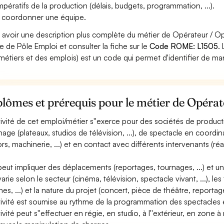
impératifs de la production (délais, budgets, programmation, ...).
 coordonner une équipe.
 avoir une description plus complète du métier de Opérateur / O
ite de Pôle Emploi et consulter la fiche sur le
Code ROME: L1505
.
métiers et des emplois) est un code qui permet d'identifier de ma
lômes et prérequis pour le métier de Opérat
ctivité de cet emploi/métier s''exerce pour des sociétés de product
nage (plateaux, studios de télévision, ...), de spectacle en coordi
rs, machinerie, ...) et en contact avec différents intervenants (réal
 peut impliquer des déplacements (reportages, tournages, ...) et u
 varie selon le secteur (cinéma, télévision, spectacle vivant, ...), l
nes, ...) et la nature du projet (concert, pièce de théâtre, reportag
ctivité est soumise au rythme de la programmation des spectacles 
tivité peut s''effectuer en régie, en studio, à l''extérieur, en zone 