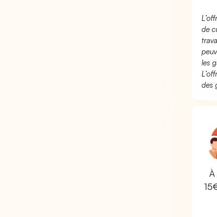
L’of
de c
trav
peuv
les g
L’of
des 
À 
15