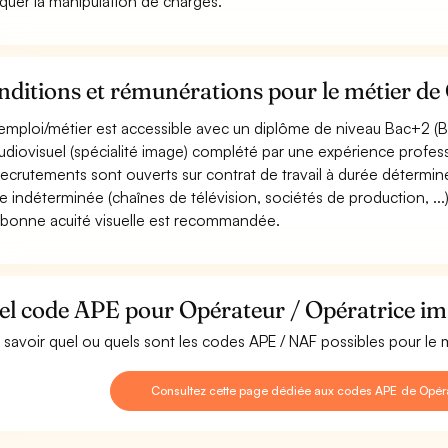
iquer la manipulation de charges.
ditions et rémunérations pour le métier de
emploi/métier est accessible avec un diplôme de niveau Bac+2 (BTS
udiovisuel (spécialité image) complété par une expérience profess
recrutements sont ouverts sur contrat de travail à durée déterminée
e indéterminée (chaînes de télévision, sociétés de production, ...)
bonne acuité visuelle est recommandée.
el code APE pour Opérateur / Opératrice im
 savoir quel ou quels sont les codes APE / NAF possibles pour le 
Consultez cette page dédiée aux codes APE de Opéra