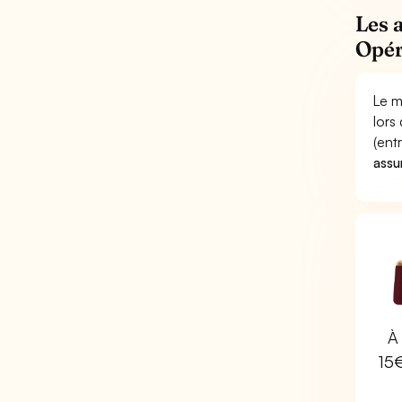
Les 
Opér
Le m
lors
(ent
assu
À 
15