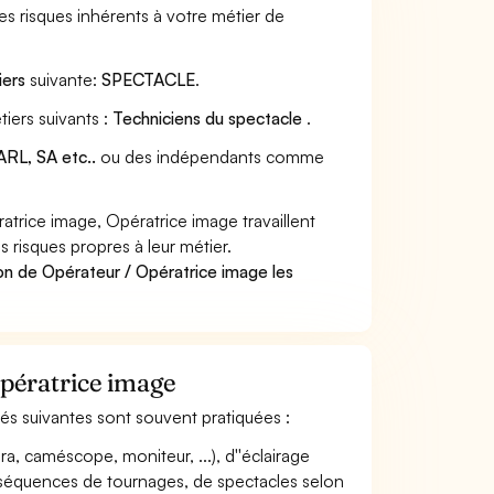
s risques inhérents à votre métier de
iers
suivante:
SPECTACLE
.
iers suivants :
Techniciens du spectacle
.
RL, SA etc..
ou des indépendants comme
rice image, Opératrice image travaillent
 risques propres à leur métier.
on de Opérateur / Opératrice image les
Opératrice image
ités suivantes sont souvent pratiquées :
éra, caméscope, moniteur, ...), d''éclairage
es séquences de tournages, de spectacles selon