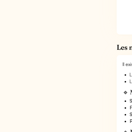
Les 
Il e
L
L
🔹 
S
F
S
P
🔹 