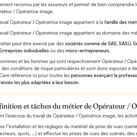
ement reconnu par les assureurs et permet de bien comprendre le
ateur / Opératrice image.
ravail Opérateur / Opératrice image appartient à la
famille des mét
ravail Opérateur / Opératrice image appartient au domaine des mét
étier peut être exercé par des
sociétés comme de SAS, SASU, SA
Entreprises individuelles
ou des
micro-entrepreneurs
.
hommes et les femmes qui sont respectivement Opérateur / Opérat
 des conditions de risque particulières et sont donc exposés à des
Care référence ici pour toutes les
personnes exerçant la professi
rances les plus adaptées à leur besoin
.
inition et tâches du métier de Opérateur / 
nt l'exercice du travail de Opérateur / Opératrice image, les activ
ise l''installation et les réglages du matériel de prise de vues (cam
jecteurs, spots, ...) et effectue les prises de vues des scènes, d