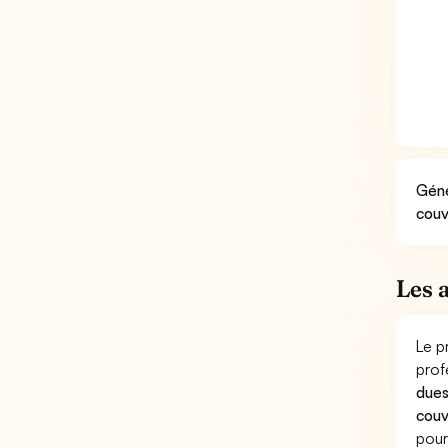
Géné
couv
Les 
Le p
prof
dues
couv
pour