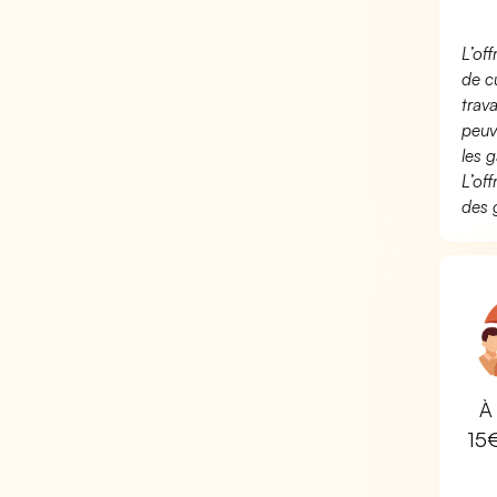
L’of
de c
trav
peuv
les g
L’of
des 
À 
15