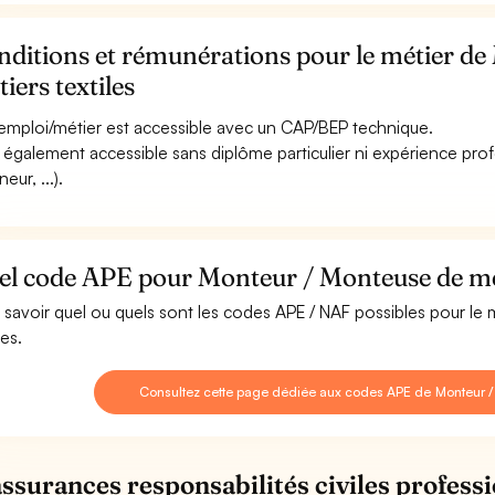
nditions et rémunérations pour le métier d
iers textiles
emploi/métier est accessible avec un CAP/BEP technique.
st également accessible sans diplôme particulier ni expérience pro
eur, ...).
l code APE pour Monteur / Monteuse de méti
 savoir quel ou quels sont les codes APE / NAF possibles pour le
les.
Consultez cette page dédiée aux codes APE de Monteur / 
assurances responsabilités civiles professi