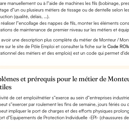
are manuellement ou à l''aide de machines les fils (bobinage, press
age d''un ou plusieurs métiers de tissage ou de dentelle selon les 
ction (qualité, délais, ...).
 réaliser l''encollage des nappes de fils, monter les éléments cons
ations de maintenance de premier niveau sur les métiers et équi
 avoir une description plus complète du métier de Monteur / Mon
re sur le site de Pôle Emploi et consulter la fiche sur le
Code ROM
ationnel des métiers et des emplois) est un code qui permet d'ide
lômes et prérequis pour le métier de Monte
tiles
ctivité de cet emploi/métier s''exerce au sein d''entreprises industri
 peut s''exercer par roulement les fins de semaine, jours fériés ou d
 peut impliquer le port de charges et des efforts physiques prolon
ort d''Equipements de Protection Individuelle -EPI- (chaussures de sé