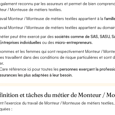
également reconnu par les assureurs et permet de bien comprendr
eur / Monteuse de métiers textiles.
ravail Monteur / Monteuse de métiers textiles appartient à la
famill
ravail Monteur / Monteuse de métiers textiles appartient au domai
étier peut être exercé par des
sociétés comme de SAS, SASU, SA
Entreprises individuelles
ou des
micro-entrepreneurs
.
hommes et les femmes qui sont respectivement Monteur / Monteu
iles travaillent dans des conditions de risque particulières et son
er.
Care référence ici pour toutes les
personnes exerçant la professi
assurances les plus adaptées à leur besoin
.
inition et tâches du métier de Monteur / Mon
nt l'exercice du travail de Monteur / Monteuse de métiers textiles,
iquées :