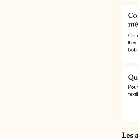
Co
mét
Cet 
Il e
bobin
Que
Pour
texti
Les 