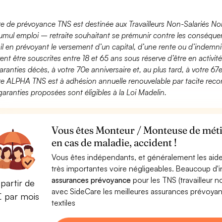
fre de prévoyance TNS est destinée aux Travailleurs Non-Salariés No
umul emploi – retraite souhaitant se prémunir contre les conséquen
ail en prévoyant le versement d’un capital, d’une rente ou d’indemnit
ent être souscrites entre 18 et 65 ans sous réserve d’être en activi
aranties décès, à votre 70e anniversaire et, au plus tard, à votre 67e
fre ALPHA TNS est à adhésion annuelle renouvelable par tacite recon
garanties proposées sont éligibles à la Loi Madelin.
Vous êtes Monteur / Monteuse de métie
en cas de maladie, accident !
Vous êtes indépendants, et généralement les aide
très importantes voire négligeables. Beaucoup d
assurances prévoyance
pour les TNS (travailleur 
partir de
avec SideCare les meilleures assurances prévoy
€ par mois
textiles