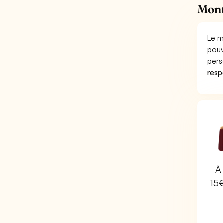
Mont
Le m
pouv
pers
respo
À 
15