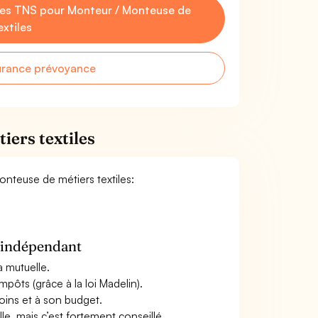
es TNS pour Monteur / Monteuse de
extiles
urance prévoyance
iers textiles
onteuse de métiers textiles:
n indépendant
a mutuelle.
mpôts (grâce à la loi Madelin).
oins et à son budget.
le, mais c’est fortement conseillé.