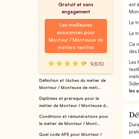
Gratuit et sans
est 
engagement
Mont
Le t
Les meilleures
assurances pour
Le t
Monteur / Monteuse de
Ce m
métiers textiles
des
Les 
9,8/10
text
méti
Définition et tâches du métier de
Side
Monteur / Monteuse de méti...
les 
Diplômes et prérequis pour le
métier de Monteur / Monteuse d...
Déf
Conditions et rémunérations pour
le métier de Monteur / Mont...
Dura
prat
Quel code APE pour Monteur /