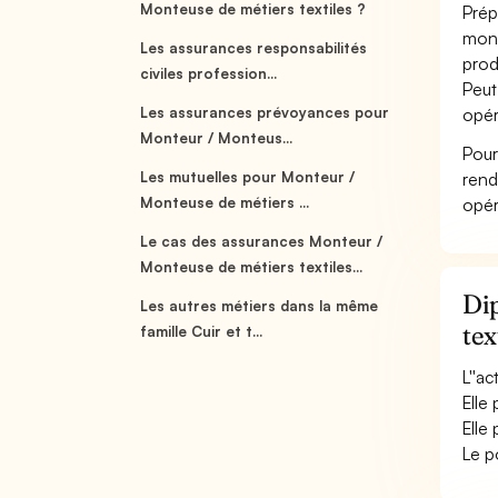
Monteuse de métiers textiles ?
Prép
mont
Les assurances responsabilités
produ
civiles profession...
Peut
Les assurances prévoyances pour
opér
Monteur / Monteus...
Pour
Les mutuelles pour Monteur /
rend
Monteuse de métiers ...
opér
Le cas des assurances Monteur /
Monteuse de métiers textiles...
Dip
Les autres métiers dans la même
tex
famille Cuir et t...
L''a
Elle
Elle
Le p