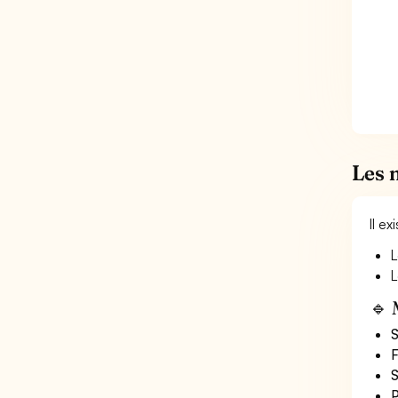
Les 
Il e
L
L
🔹 
S
F
S
P