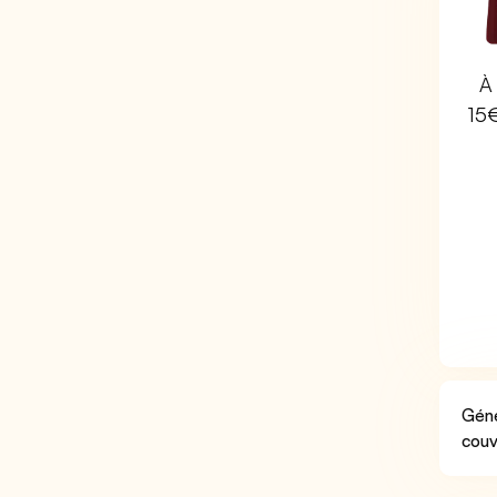
À 
15
Géné
couv