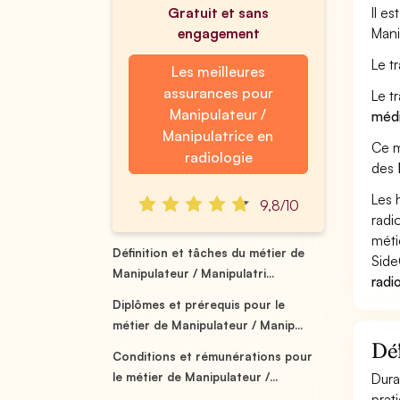
Gratuit et sans
Il e
engagement
Mani
Le t
Les meilleures
assurances pour
Le t
Manipulateur /
méd
Manipulatrice en
Ce m
radiologie
des
Les 
9,8/10
radi
méti
Définition et tâches du métier de
Side
Manipulateur / Manipulatri...
radi
Diplômes et prérequis pour le
métier de Manipulateur / Manip...
Déf
Conditions et rémunérations pour
le métier de Manipulateur /...
Dura
prat