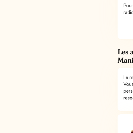
Pour
radi
Les 
Mani
Le m
Vous
pers
respo