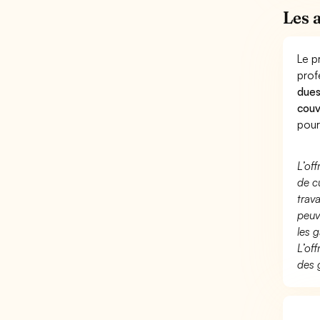
Les 
Le p
prof
dues
couv
pour
L’of
de c
trav
peuv
les g
L’of
des 