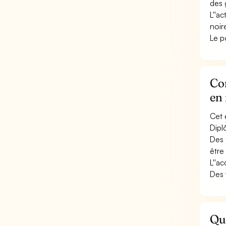
des 
L''a
noir
Le p
Con
en 
Cet 
Dipl
Des 
être
L''a
Des 
Que