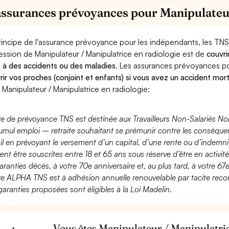
assurances prévoyances pour Manipulateur
rincipe de l'assurance prévoyance pour les indépendants, les TNS
ession de Manipulateur / Manipulatrice en radiologie est de
couvri
 à des accidents ou des maladies
. Les assurances prévoyances 
rir vos proches (conjoint et enfants) si vous avez un accident mort
 Manipulateur / Manipulatrice en radiologie:
fre de prévoyance TNS est destinée aux Travailleurs Non-Salariés No
umul emploi – retraite souhaitant se prémunir contre les conséquen
ail en prévoyant le versement d’un capital, d’une rente ou d’indemnit
ent être souscrites entre 18 et 65 ans sous réserve d’être en activi
aranties décès, à votre 70e anniversaire et, au plus tard, à votre 67e
fre ALPHA TNS est à adhésion annuelle renouvelable par tacite recon
garanties proposées sont éligibles à la Loi Madelin.
Vous êtes Manipulateur / Manipulatric