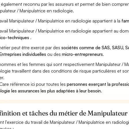
st également reconnu par les assureurs et permet de bien compren
pulateur / Manipulatrice en radiologie.
ravail Manipulateur / Manipulatrice en radiologie appartient à la
fam
ravail Manipulateur / Manipulatrice en radiologie appartient au do
ico-techniques
.
étier peut être exercé par des
sociétés comme de SAS, SASU, SA
Entreprises individuelles
ou des
micro-entrepreneurs
.
hommes et les femmes qui sont respectivement Manipulateur / Mani
ologie travaillent dans des conditions de risque particulières et s
er.
Care référence ici pour toutes les
personnes exerçant la professi
ologie les assurances les plus adaptées à leur besoin
.
inition et tâches du métier de Manipulateur 
nt l'exercice du travail de Manipulateur / Manipulatrice en radiolog
iquées :