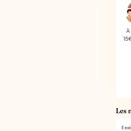
À 
15
Les 
Il e