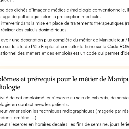
ise des clichés d''imagerie médicale (radiologie conventionnelle, 
stage de pathologie selon la prescription médicale.
 intervenir dans la mise en place de traitements thérapeutiques (rad
 réaliser des calculs dosimétriques.
 avoir une description plus complète du métier de Manipulateur /
re sur le site de Pôle Emploi et consulter la fiche sur le
Code ROM
ationnel des métiers et des emplois) est un code qui permet d'ide
lômes et prérequis pour le métier de Manipu
iologie
ctivité de cet emploi/métier s''exerce au sein de cabinets, de serv
ologie en contact avec les patients.
 peut varier selon les techniques radiographiques (imagerie par 
densitométrie, ...).
 peut s''exercer en horaires décalés, les fins de semaine, jours fér