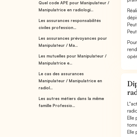
Quel code APE pour Manipulateur /
Manipulatrice en radiologi...
Réal
dépi
Les assurances responsabilités
Peut
civiles profession...
Peut
Les assurances prévoyances pour
Pour
Manipulateur / Ma...
rend
opér
Les mutuelles pour Manipulateur /
Manipulatrice e...
Le cas des assurances
Manipulateur / Manipulatrice en
Dip
radiol...
rad
Les autres métiers dans la même
L''a
famille Professio...
radi
Elle
tomo
Elle