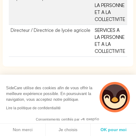
LA PERSONNE
ET A LA
COLLECTIVITE
Directeur / Directrice de lycée agricole
SERVICES A
LA PERSONNE
ET A LA
COLLECTIVITE
SideCare utilise des cookies afin de vous offrir la
meilleure expérience possible. En poursuivant la
SOLUTIONS
navigation, vous acceptez notre politique.
2 personnes
Lire la politique de confidentialité
Mutuelle Collective
consultent
Prévoyance Collective
actuellement cette
Consentements certifiés par
page
Politique de cookies
Mutuelle TNS
Non merci
Je choisis
OK pour moi
Prévoyance TNS