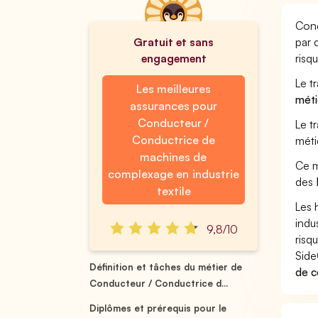
Cond
Gratuit et sans
par 
engagement
risq
Le t
Les meilleures
méti
assurances pour
Conducteur /
Le t
Conductrice de
méti
machines de
Ce m
complexage en industrie
des
textile
Les 
indu
9,8/10
risq
Side
Définition et tâches du métier de
de c
Conducteur / Conductrice d...
Diplômes et prérequis pour le