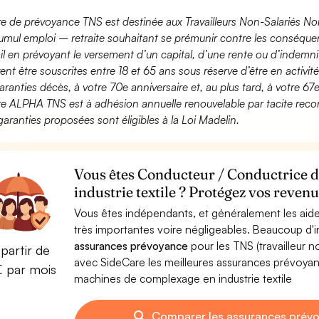
fre de prévoyance TNS est destinée aux Travailleurs Non-Salariés No
umul emploi – retraite souhaitant se prémunir contre les conséquen
ail en prévoyant le versement d’un capital, d’une rente ou d’indemnit
ent être souscrites entre 18 et 65 ans sous réserve d’être en activi
aranties décès, à votre 70e anniversaire et, au plus tard, à votre 67e
fre ALPHA TNS est à adhésion annuelle renouvelable par tacite recon
garanties proposées sont éligibles à la Loi Madelin.
Vous êtes Conducteur / Conductrice 
industrie textile ? Protégez vos revenu
Vous êtes indépendants, et généralement les aide
très importantes voire négligeables. Beaucoup d
assurances prévoyance
pour les TNS (travailleur 
partir de
avec SideCare les meilleures assurances prévoy
€ par mois
machines de complexage en industrie textile
Comparer les assurances prév