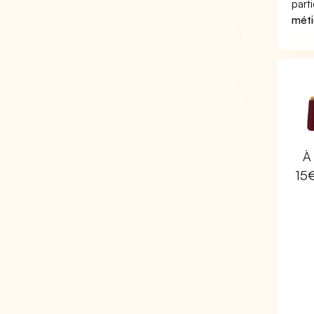
part
méti
À 
15