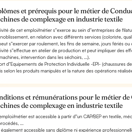
lômes et prérequis pour le métier de Condu
hines de complexage en industrie textile
tivité de cet emploi/métier s''exerce au sein d''entreprises de filatu
nnoblissement, en relation avec différents services (coloriste, quali
 peut s''exercer par roulement, les fins de semaine, jours fériés ou 
ctivité s''effectue en atelier de production et peut impliquer des e
machines, intervention dans les séchoirs, ...).
ort d''Equipements de Protection Individuelle -EPI- (chaussures de 
is selon les produits manipulés et la nature des opérations réalisé
ditions et rémunérations pour le métier de
hines de complexage en industrie textile
emploi/métier est accessible à partir d''un CAP/BEP en textile, méc
procédés, ...
st également accessible sans diplôme ni expérience professionnell