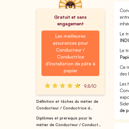
Cond
Gratuit et sans
entr
engagement
inhé
Le t
Les meilleures
IND
assurances pour
Conducteur /
Le t
Conductrice
Papi
d'installation de pâte à
Ce m
papier
des
Les 
9,8/10
Cond
expo
Définition et tâches du métier de
Side
Conducteur / Conductrice d...
de p
Diplômes et prérequis pour le
métier de Conducteur / Conduct...