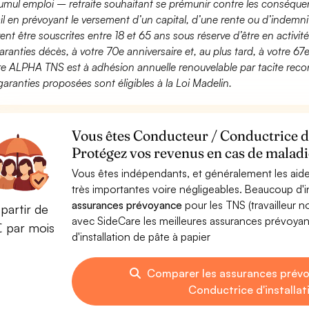
umul emploi – retraite souhaitant se prémunir contre les conséquen
ail en prévoyant le versement d’un capital, d’une rente ou d’indemnit
ent être souscrites entre 18 et 65 ans sous réserve d’être en activi
aranties décès, à votre 70e anniversaire et, au plus tard, à votre 67e
fre ALPHA TNS est à adhésion annuelle renouvelable par tacite recon
garanties proposées sont éligibles à la Loi Madelin.
Vous êtes Conducteur / Conductrice d'i
Protégez vos revenus en cas de maladie
Vous êtes indépendants, et généralement les aide
très importantes voire négligeables. Beaucoup d
assurances prévoyance
pour les TNS (travailleur 
partir de
avec SideCare les meilleures assurances prévoy
€ par mois
d'installation de pâte à papier
Comparer les assurances prév
Conductrice d'installat