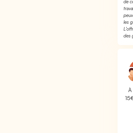
de c
trav
peuv
les g
L’of
des 
À 
15