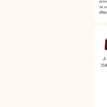
prov
se c
d'in
À 
15