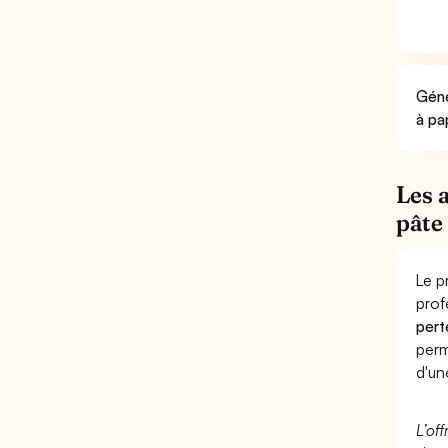
Géné
à pa
Les 
pâte
Le p
prof
pert
perm
d'un
L’of