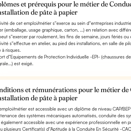
lômes et prérequis pour le métier de Condu
nstallation de pâte à papier
ctivité de cet emploi/métier s''exerce au sein d''entreprises industr
er (emballage, usage graphique, carton, ...) en relation avec différe
 peut s''exercer par roulement, les fins de semaine, jours fériés ou 
ctivité s''effectue en atelier, au pied des installations, en salle 
 à risques.
ort d''Equipements de Protection Individuelle -EPI- (chaussures de
rale...) est exigé.
ditions et rémunérations pour le métier de
nstallation de pâte à papier
emploi/métier est accessible avec un diplôme de niveau CAP/BEP 
tenance des systèmes mécaniques automatisés, conduite des systèm
st également accessible avec une expérience professionnelle en pro
u plusieurs Certificat(s) d''Aptitude à la Conduite En Sécurité -C