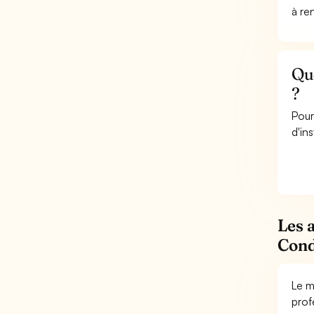
à re
Que
?
Pour
d'ins
Les 
Cond
Le m
prof