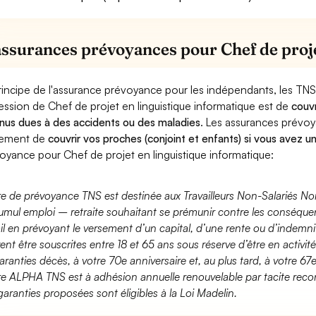
assurances prévoyances pour Chef de proje
rincipe de l'assurance prévoyance pour les indépendants, les TNS
ession de Chef de projet en linguistique informatique est de
couvr
nus dues à des accidents ou des maladies
. Les assurances prévo
lement de
couvrir vos proches (conjoint et enfants) si vous avez u
oyance pour Chef de projet en linguistique informatique:
fre de prévoyance TNS est destinée aux Travailleurs Non-Salariés No
umul emploi – retraite souhaitant se prémunir contre les conséquen
ail en prévoyant le versement d’un capital, d’une rente ou d’indemnit
ent être souscrites entre 18 et 65 ans sous réserve d’être en activi
aranties décès, à votre 70e anniversaire et, au plus tard, à votre 67e
fre ALPHA TNS est à adhésion annuelle renouvelable par tacite recon
garanties proposées sont éligibles à la Loi Madelin.