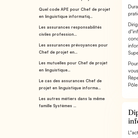
Dura
Quel code APE pour Chef de projet
prat
en linguistique informatiq...
Diri
Les assurances responsabilités
d''i
civiles profession...
conc
Les assurances prévoyances pour
info
Chef de projet en...
Supe
Les mutuelles pour Chef de projet
Pour
en linguistique...
vous
Répe
Le cas des assurances Chef de
Pôle
projet en linguistique informa...
Les autres métiers dans la même
famille Systèmes ...
Dip
in
L''a