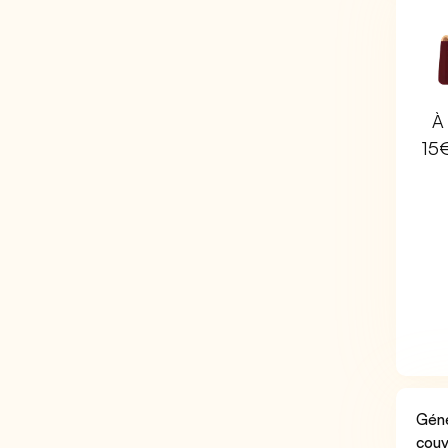
À 
15
Géné
couv