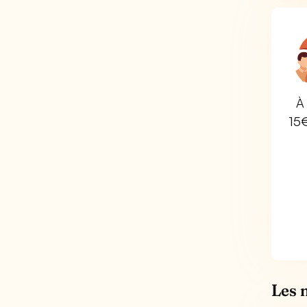
À 
15
Les 