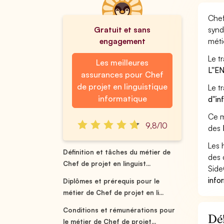
Chef
Gratuit et sans
synd
engagement
méti
Le t
Les meilleures
L''
assurances pour Chef
de projet en linguistique
Le t
informatique
d''i
Ce m
9,8/10
des
Les 
Définition et tâches du métier de
des 
Chef de projet en linguist...
Side
info
Diplômes et prérequis pour le
métier de Chef de projet en li...
Conditions et rémunérations pour
Déf
le métier de Chef de projet...