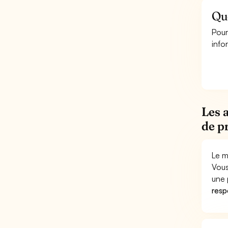
Que
Pour
info
Les 
de p
Le m
Vous
une 
respo