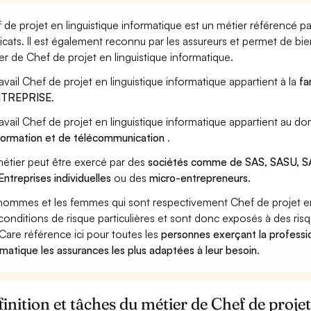
 de projet en linguistique informatique est un métier référencé pa
icats. Il est également reconnu par les assureurs et permet de bi
er de Chef de projet en linguistique informatique.
ravail Chef de projet en linguistique informatique appartient à la
fa
ENTREPRISE
.
ravail Chef de projet en linguistique informatique appartient au d
nformation et de télécommunication
.
étier peut être exercé par des
sociétés comme de SAS, SASU, SA
Entreprises individuelles
ou des
micro-entrepreneurs
.
hommes et les femmes qui sont respectivement Chef de projet en l
conditions de risque particulières et sont donc exposés à des risq
Care référence ici pour toutes les
personnes exerçant la professio
rmatique les assurances les plus adaptées à leur besoin
.
inition et tâches du métier de Chef de proje