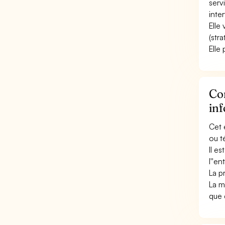
serv
inter
Elle
(str
Elle
Con
in
Cet 
ou t
Il e
l''e
La pr
La ma
que 