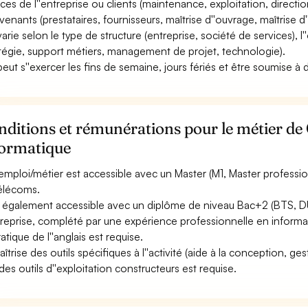
ices de l''entreprise ou clients (maintenance, exploitation, directio
venants (prestataires, fournisseurs, maîtrise d''ouvrage, maîtrise d''
 varie selon le type de structure (entreprise, société de services), l
atégie, support métiers, management de projet, technologie).
 peut s''exercer les fins de semaine, jours fériés et être soumise à 
ditions et rémunérations pour le métier de C
formatique
emploi/métier est accessible avec un Master (M1, Master profession
élécoms.
st également accessible avec un diplôme de niveau Bac+2 (BTS, DU
ntreprise, complété par une expérience professionnelle en informa
atique de l''anglais est requise.
îtrise des outils spécifiques à l''activité (aide à la conception, gest
des outils d''exploitation constructeurs est requise.