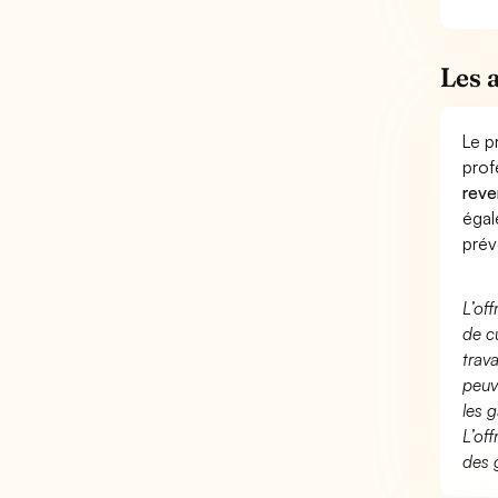
Les 
Le p
prof
reve
éga
prév
L’of
de c
trav
peuv
les g
L’of
des 