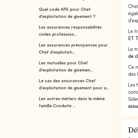
Chef
Quel code APE pour Chef
égal
d'exploitation de gisement ?
d'ex
Les assurances responsabilités
Le t
civiles profession...
ET 
Les assurances prévoyances pour
Le t
Chef d'exploitati...
de c
Les mutuelles pour Chef
Ce m
d'exploitation de gisemen...
des
Le cas des assurances Chef
Les 
d'exploitation de gisement pour a...
cond
Side
Les autres métiers dans la même
assu
famille Conduite ...
Déf