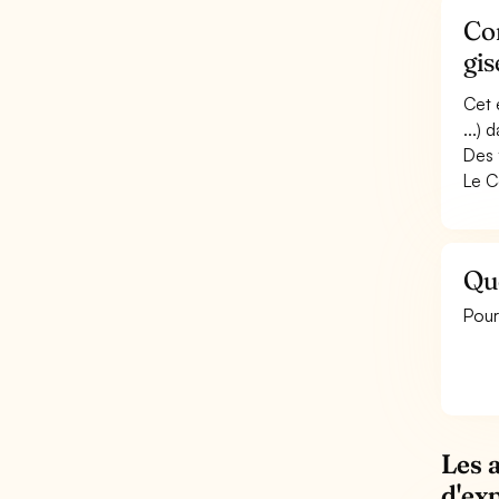
Con
gi
Cet 
...) 
Des 
Le C
Que
Pour
Les 
d'ex