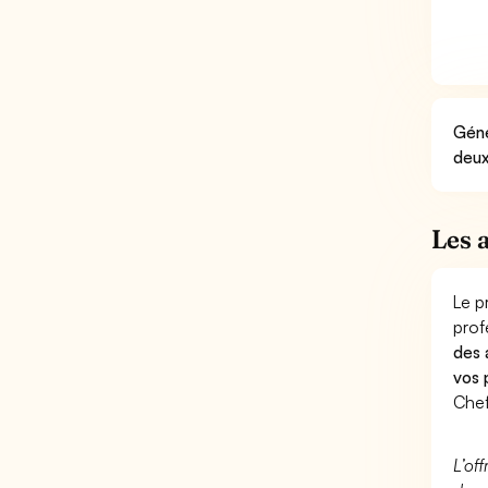
Géné
deux
Les 
Le p
prof
des 
vos 
Chef
L’of