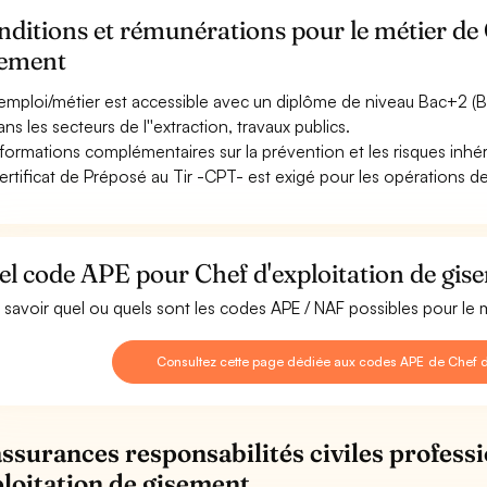
ditions et rémunérations pour le métier de 
sement
emploi/métier est accessible avec un diplôme de niveau Bac+2 (BTS
dans les secteurs de l''extraction, travaux publics.
formations complémentaires sur la prévention et les risques inhé
ertificat de Préposé au Tir -CPT- est exigé pour les opérations d
l code APE pour Chef d'exploitation de gis
 savoir quel ou quels sont les codes APE / NAF possibles pour le 
Consultez cette page dédiée aux codes APE de Chef d
assurances responsabilités civiles profess
ploitation de gisement