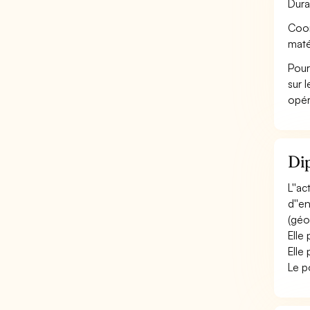
Dura
Coor
maté
Pour
sur 
opér
Dip
L''a
d''e
(géo
Elle
Elle
Le p