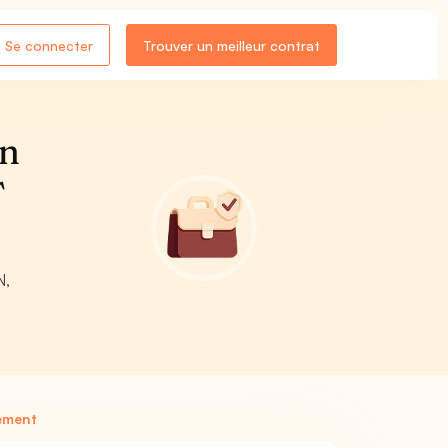
Se connecter
Trouver un meilleur contrat
on
T
N,
sement