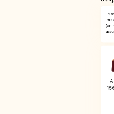
Le m
lors
(ent
assu
À 
15