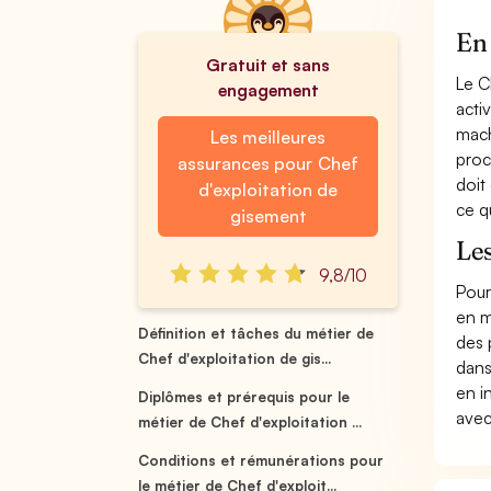
En 
Gratuit et sans
Le C
engagement
acti
mach
Les meilleures
proc
assurances pour Chef
doit
d'exploitation de
ce q
gisement
Les
9,8/10
Pour
en m
Définition et tâches du métier de
des 
Chef d'exploitation de gis...
dans
en i
Diplômes et prérequis pour le
avec
métier de Chef d'exploitation ...
Conditions et rémunérations pour
le métier de Chef d'exploit...