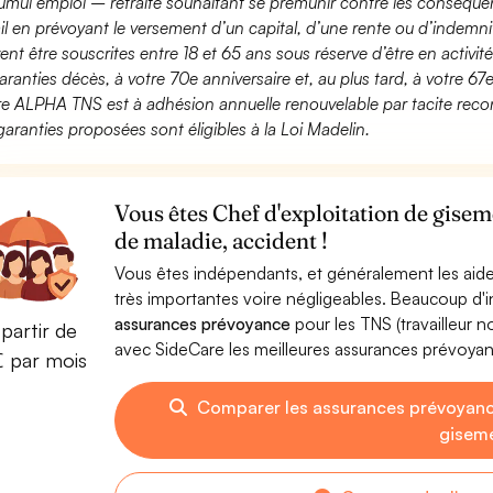
umul emploi – retraite souhaitant se prémunir contre les conséquen
ail en prévoyant le versement d’un capital, d’une rente ou d’indemnit
ent être souscrites entre 18 et 65 ans sous réserve d’être en activi
aranties décès, à votre 70e anniversaire et, au plus tard, à votre 67e
fre ALPHA TNS est à adhésion annuelle renouvelable par tacite recon
garanties proposées sont éligibles à la Loi Madelin.
Vous êtes Chef d'exploitation de gisem
de maladie, accident !
Vous êtes indépendants, et généralement les aide
très importantes voire négligeables. Beaucoup d
assurances prévoyance
pour les TNS (travailleur 
partir de
avec SideCare les meilleures assurances prévoya
€ par mois
Comparer les assurances prévoyanc
gisem