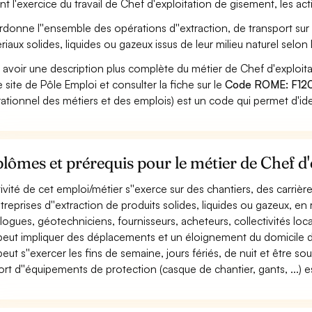
nt l'exercice du travail de Chef d'exploitation de gisement, les ac
donne l''ensemble des opérations d''extraction, de transport sur s
riaux solides, liquides ou gazeux issus de leur milieu naturel selon
 avoir une description plus complète du métier de Chef d'exploi
le site de Pôle Emploi et consulter la fiche sur le
Code ROME: F12
ationnel des métiers et des emplois) est un code qui permet d'ide
lômes et prérequis pour le métier de Chef d
ctivité de cet emploi/métier s''exerce sur des chantiers, des carrièr
ntreprises d''extraction de produits solides, liquides ou gazeux, en
logues, géotechniciens, fournisseurs, acheteurs, collectivités local
 peut impliquer des déplacements et un éloignement du domicile d
 peut s''exercer les fins de semaine, jours fériés, de nuit et être so
ort d''équipements de protection (casque de chantier, gants, ...) es