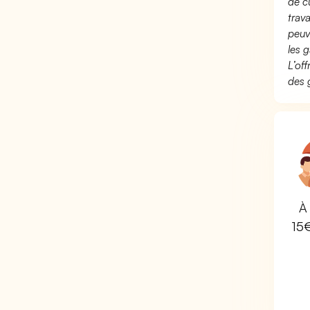
de c
trav
peuv
les g
L’of
des 
À 
15