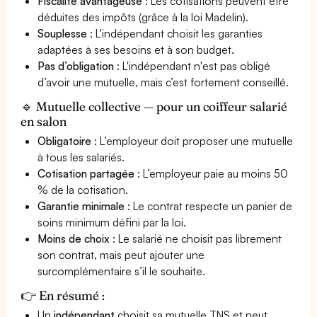
Fiscalité avantageuse
: Les cotisations peuvent être
déduites des impôts (grâce à la loi Madelin).
Souplesse
: L'indépendant choisit les garanties
adaptées à ses besoins et à son budget.
Pas d’obligation
: L'indépendant n'est pas obligé
d’avoir une mutuelle, mais c’est fortement conseillé.
🔹 Mutuelle collective — pour un coiffeur salarié
en salon
Obligatoire
: L’employeur doit proposer une mutuelle
à tous les salariés.
Cotisation partagée
: L’employeur paie au moins 50
% de la cotisation.
Garantie minimale
: Le contrat respecte un panier de
soins minimum défini par la loi.
Moins de choix
: Le salarié ne choisit pas librement
son contrat, mais peut ajouter une
surcomplémentaire s’il le souhaite.
👉 En résumé :
Un
indépendant
choisit sa mutuelle TNS et peut