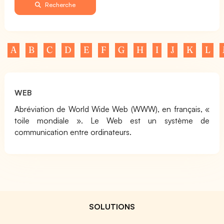
Recherche
A
B
C
D
E
F
G
H
I
J
K
L
WEB
Abréviation de World Wide Web (WWW), en français, «
toile mondiale ». Le Web est un système de
communication entre ordinateurs.
SOLUTIONS