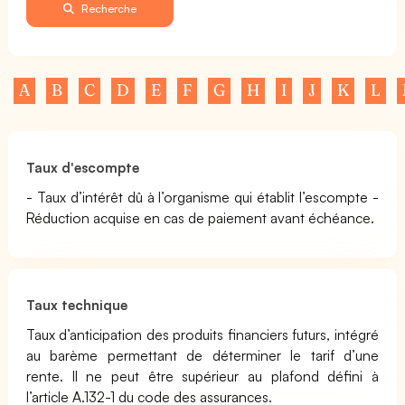
Recherche
A
B
C
D
E
F
G
H
I
J
K
L
Taux d'escompte
- Taux d’intérêt dû à l’organisme qui établit l’escompte -
Réduction acquise en cas de paiement avant échéance.
Taux technique
Taux d’anticipation des produits financiers futurs, intégré
au barème permettant de déterminer le tarif d’une
rente. Il ne peut être supérieur au plafond défini à
l’article A.132-1 du code des assurances.