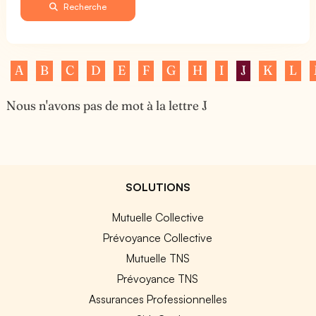
Recherche
A
B
C
D
E
F
G
H
I
J
K
L
Nous n'avons pas de mot à la lettre J
SOLUTIONS
Mutuelle Collective
Prévoyance Collective
Mutuelle TNS
Prévoyance TNS
Assurances Professionnelles