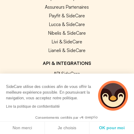
Assureurs Partenaires
Payfit & SideCare
Lucca & SideCare
Nibelis & SideCare
Livi & SideCare
Lianeli & SideCare
API & INTEGRATIONS
API SideCare
Les SIRH / Systèmes de paie connectés
SideCare utilise des cookies afin de vous offrir la
meilleure expérience possible. En poursuivant la
navigation, vous acceptez notre politique.
A PROPOS
Lire la politique de confidentialité
Se connecter
Consentements certifiés par
Centre d'aide
Politique de cookies
Non merci
Je choisis
OK pour moi
Nous contacter