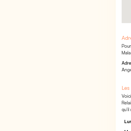
Adr
Pour
Mala
Adre
Ang
Les
Voic
Rela
qu'i
Lu