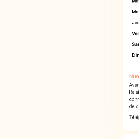
Ma
Me
Je
Ve
Sa
Di
Num
Avan
Rela
conn
de c
Télé