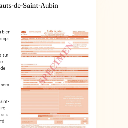
auts-de-Saint-Aubin
u bien
emplit
e sur
ue
 de
.
 sera
aint-
ire -
ra si
ité