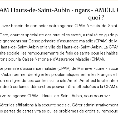
AM Hauts-de-Saint-Aubin - ngers - AMELI, CP
quoi ?
 avez besoin de contacter votre agence CPAM à Hauts-de-Saint
Care, courtier spécialiste des mutuelles santé, a réalisé ce guide 
eignements sur Caisse primaire d'assurance maladie (CPAM) de Mai
Hauts-de-Saint-Aubin et la ville de Hauts-de-Saint-Aubin. La CPA
rité sociale, les remboursements de frais de santé pour les habita
rons pour la Caisse Nationale d'Assurance Maladie (CNAM).
se primaire d'assurance maladie (CPAM) de Maine-et-Loire - accuei
t-Aubin permet de régler les problématiques entre les Français et 
ion en ligne de ces centres sur le site Ameli. Ameli est le site Inte
ndre à certaines démarches pouvant être effectuées à la CPAM 
 votre agence CPAM - Hauts-de-Saint-Aubin, vous pourrez :
érer les affiliations à la sécurité sociale. Gérer administrativemen
es pertes de cartes vitales ou les problèmes de droits au rembou