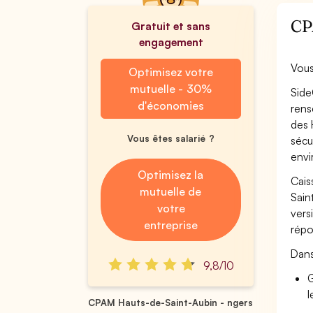
CP
Gratuit et sans
engagement
Vous
Optimisez votre
mutuelle - 30%
Side
d'économies
rens
des 
Vous êtes salarié ?
sécu
envi
Optimisez la
Cais
mutuelle de
Sain
votre
vers
entreprise
répo
Dans
9,8/10
G
l
CPAM Hauts-de-Saint-Aubin - ngers