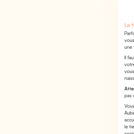
La f
Parf
vous
une 
Il f
votr
vous
nais
Atte
pas 
Vous
Aubi
accu
le t
soci