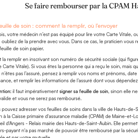
Se faire rembourser par la CPAM H
euille de soin : comment la remplir, où l’envoyer
ois, votre médecin n’est pas équipé pour lire votre Carte Vitale, o
 oubliez de la prendre avec vous. Dans ce cas, le praticien vous r
feuille de soin papier.
aut la remplir en inscrivant son numéro de sécurité sociale (qui figur
e Carte Vitale). Si vous êtes la personne qui a reçu le soin, mais q
 n’êtes pas l’assuré, pensez à remplir vos noms et prénoms, date
sance, et remplir les informations de l’assuré dont vous dépendez
ntion:
il faut impérativement
signer sa feuille de soin
, sinon elle ne
valide et vous ne serez pas remboursé.
 pouvez adresser vos feuilles de soins dans la ville de Hauts-de-S
n à la Caisse primaire d'assurance maladie (CPAM) de Maine-et-Lo
eil d'Angers - Relais mairie des Hauts-de-Saint-Aubin. Elle permett
iers-payant n'a pas marché de pouvoir être remboursé par la sécur
ale et par votre mutuelle.