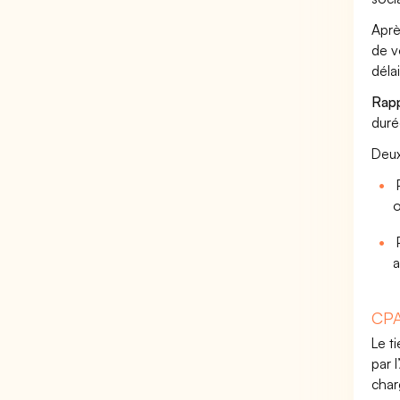
Aprè
de v
déla
Rappe
duré
Deux
P
o
P
a
CPA
Le t
par 
char