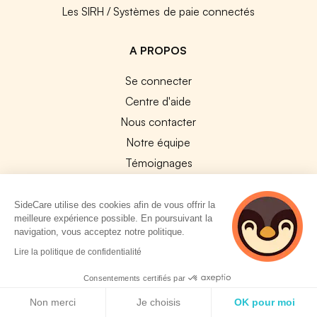
Les SIRH / Systèmes de paie connectés
A PROPOS
Se connecter
Centre d'aide
Nous contacter
Notre équipe
Témoignages
Travailler chez SideCare
Mentions légales
SideCare utilise des cookies afin de vous offrir la
meilleure expérience possible. En poursuivant la
CGU & RGPD
navigation, vous acceptez notre politique.
Cookies
Lire la politique de confidentialité
NOS APPS
Consentements certifiés par
Politique de cookies
App Store
Non merci
Je choisis
OK pour moi