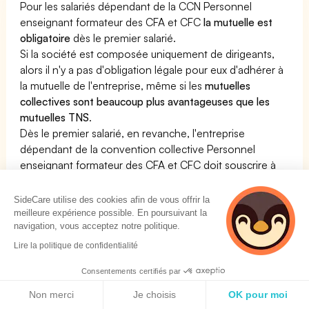
Pour les salariés dépendant de la CCN Personnel
enseignant formateur des CFA et CFC
la mutuelle est
obligatoire
dès le premier salarié.
Si la société est composée uniquement de dirigeants,
alors il n'y a pas d'obligation légale pour eux d'adhérer à
la mutuelle de l'entreprise, même si les
mutuelles
collectives sont beaucoup plus avantageuses que les
mutuelles TNS
.
Dès le premier salarié, en revanche, l'entreprise
dépendant de la convention collective Personnel
enseignant formateur des CFA et CFC doit souscrire à
une complémentaire santé pour son personnel. Cette
mutuelle doit respecter des critères bien particuliers
SideCare utilise des cookies afin de vous offrir la
définis dans la convention collective.
meilleure expérience possible. En poursuivant la
navigation, vous acceptez notre politique.
Voir notre page dédiée à la mutuelle pour la CCN
Personnel enseignant formateur des CFA et CFC
Lire la politique de confidentialité
En résumé :
Consentements certifiés par
Politique de cookies
La Mutuelle est obligatoire pour la convention collective
Non merci
Je choisis
OK pour moi
Personnel enseignant formateur des CFA et CFC : OUI