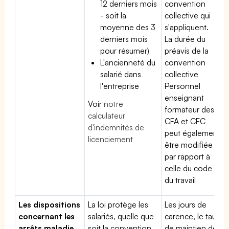
12 derniers mois
convention
- soit la
collective qui
moyenne des 3
s'appliquent.
derniers mois
La durée du
pour résumer)
préavis de la
L'ancienneté du
convention
salarié dans
collective
l'entreprise
Personnel
enseignant
Voir
notre
formateur des
calculateur
CFA et CFC
d'indemnités de
peut également
licenciement
être modifiée
par rapport à
celle du code
du travail
Les dispositions
La loi protège les
Les jours de
concernant les
salariés, quelle que
carence, le taux
arrêts maladie
soit la convention
de maintien de