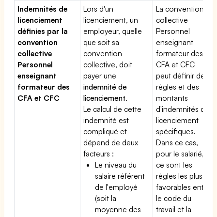
Indemnités de
Lors d'un
La convention
licenciement
licenciement, un
collective
définies par la
employeur, quelle
Personnel
convention
que soit sa
enseignant
collective
convention
formateur des
Personnel
collective, doit
CFA et CFC
enseignant
payer une
peut définir des
formateur des
indemnité de
règles et des
CFA et CFC
licenciement
.
montants
Le calcul de cette
d'indemnités de
indemnité est
licenciement
compliqué et
spécifiques.
dépend de deux
Dans ce cas,
facteurs :
pour le salarié,
Le niveau du
ce sont les
salaire référent
règles les plus
de l'employé
favorables entre
(soit la
le code du
moyenne des
travail et la