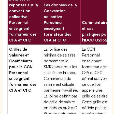
réponses sur la
Les données de la
convention
Convention
collective
collective
Personnel
Personnel
Commentaires
enseignant
enseignant
et cas
formateur des
formateur des
pratiques pour
CFA et CFC
CFA et CFC
l'IDCC 02152
Grilles de
La loi fixe des
La CCN
Salaires et
minima de salaires,
Personnel
Coefficients
notamment le
enseignant
pour la CCN
SMIC, pour tous les
formateur des
Personnel
salariés en France.
CFA et CFC
enseignant
Ce minimum de
définit souvent
formateur des
salaire est calculé
ce que l'on
CFA et CFC
par heure travaillée.
appelle une
La loi ne définit pas
grille de salaires.
de grille de salaire
Cette grille est
en dehors du SMIC
définie par les
Si votre entreprise
représentants