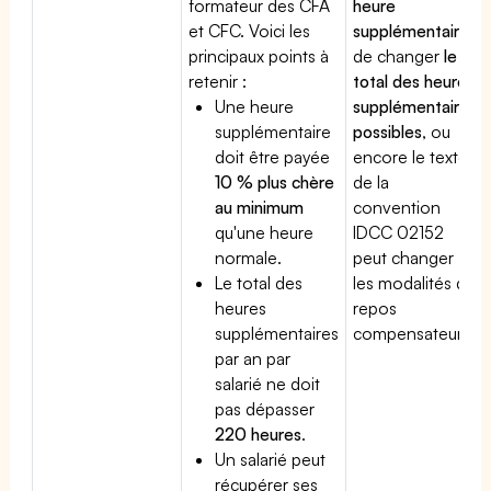
formateur des CFA
heure
et CFC. Voici les
supplémentaire
,
principaux points à
de changer
le
retenir :
total des heures
Une heure
supplémentaires
supplémentaire
possibles
, ou
doit être payée
encore le texte
10 % plus chère
de la
au minimum
convention
qu'une heure
IDCC 02152
normale.
peut changer
Le total des
les modalités du
heures
repos
supplémentaires
compensateur.
par an par
salarié ne doit
pas dépasser
220 heures
.
Un salarié peut
récupérer ses