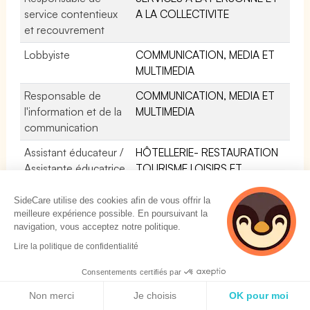
service contentieux
A LA COLLECTIVITE
et recouvrement
Lobbyiste
COMMUNICATION, MEDIA ET
MULTIMEDIA
Responsable de
COMMUNICATION, MEDIA ET
l'information et de la
MULTIMEDIA
communication
Assistant éducateur /
HÔTELLERIE- RESTAURATION
Assistante éducatrice
TOURISME LOISIRS ET
d'activités sportives
ANIMATION
SideCare utilise des cookies afin de vous offrir la
Juriste financier /
SERVICES A LA PERSONNE ET
meilleure expérience possible. En poursuivant la
financière
A LA COLLECTIVITE
navigation, vous acceptez notre politique.
Lire la politique de confidentialité
Juriste notarial /
SERVICES A LA PERSONNE ET
notariale
A LA COLLECTIVITE
Consentements certifiés par
Politique de cookies
Non merci
Je choisis
OK pour moi