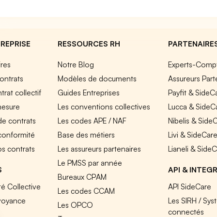
REPRISE
RESSOURCES RH
PARTENAIRE
fres
Notre Blog
Experts-Comp
ontrats
Modèles de documents
Assureurs Part
rat collectif
Guides Entreprises
Payfit & SideC
mesure
Les conventions collectives
Lucca & SideC
de contrats
Les codes APE / NAF
Nibelis & Side
 conformité
Base des métiers
Livi & SideCar
os contrats
Les assureurs partenaires
Lianeli & Side
Le PMSS par année
S
API & INTEG
Bureaux CPAM
é Collective
API SideCare
Les codes CCAM
voyance
Les SIRH / Sys
Les OPCO
connectés