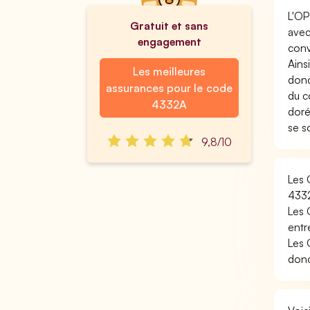
L'OP
Gratuit et sans
avec
engagement
conv
Ains
Les meilleures
donc
assurances pour le code
du c
4332A
doré
se s
9,8/10
Les 
433
Les 
entr
Les 
donc