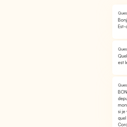
Quest
Bonj
Est-
Quest
Quel
est 
Quest
BONJ
depu
mon 
si j
quel
Cord