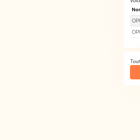
Voic
No
OP
OPC
Tout