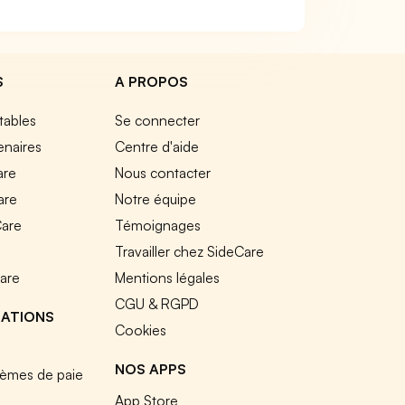
S
A PROPOS
tables
Se connecter
enaires
Centre d'aide
are
Nous contacter
are
Notre équipe
Care
Témoignages
e
Travailler chez SideCare
Care
Mentions légales
CGU & RGPD
RATIONS
Cookies
NOS APPS
tèmes de paie
App Store