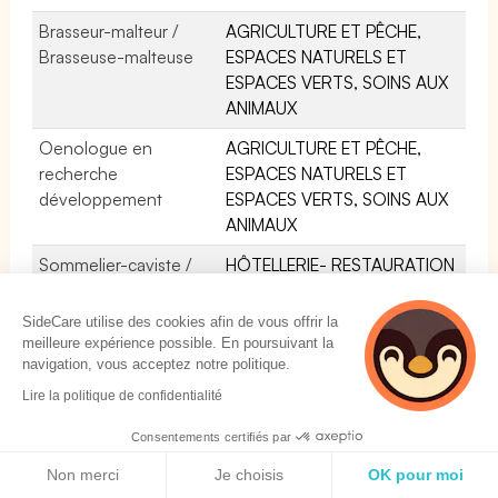
Brasseur-malteur /
AGRICULTURE ET PÊCHE,
Brasseuse-malteuse
ESPACES NATURELS ET
ESPACES VERTS, SOINS AUX
ANIMAUX
Oenologue en
AGRICULTURE ET PÊCHE,
recherche
ESPACES NATURELS ET
développement
ESPACES VERTS, SOINS AUX
ANIMAUX
Sommelier-caviste /
HÔTELLERIE- RESTAURATION
Sommelière-caviste
TOURISME LOISIRS ET
ANIMATION
SideCare utilise des cookies afin de vous offrir la
meilleure expérience possible. En poursuivant la
Cuiseur / Cuiseuse en
INDUSTRIE
navigation, vous acceptez notre politique.
confiserie en industrie
Lire la politique de confidentialité
alimentaire
Consentements certifiés par
Pilote de ligne
INDUSTRIE
Politique de cookies
automatisée de
Non merci
Je choisis
OK pour moi
fabrication en