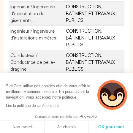
Ingénieur / Ingénieure
CONSTRUCTION,
d'exploitation de
BÂTIMENT ET TRAVAUX
gisements
PUBLICS
Ingénieur / Ingénieure
CONSTRUCTION,
d'installations minières
BÂTIMENT ET TRAVAUX
PUBLICS
Conducteur /
CONSTRUCTION,
Conductrice de pelle-
BÂTIMENT ET TRAVAUX
dragline
PUBLICS
Conducteur /
CONSTRUCTION,
Conductrice d'engins
BÂTIMENT ET TRAVAUX
SideCare utilise des cookies afin de vous offrir la
meilleure expérience possible. En poursuivant la
d'abattage
PUBLICS
navigation, vous acceptez notre politique.
Conducteur /
CONSTRUCTION,
Lire la politique de confidentialité
Conductrice de benne
BÂTIMENT ET TRAVAUX
PUBLICS
Consentements certifiés par
Politique de cookies
Non merci
Je choisis
OK pour moi
Conducteur /
CONSTRUCTION,