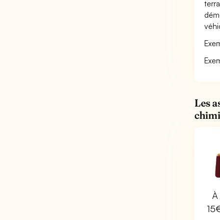
terr
démé
véhi
Exem
Exem
Les a
chimi
À 
15