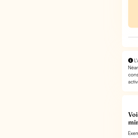
L'
Néan
cons
activ
Voi
min
Exem