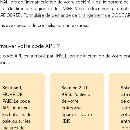
 NAF lors de l'immatriculation de votre société, il est important de 
ail à la direction régionale de l'INSEE. Voici le document à remp
APE 0891Z :
Formulaire de demande de changement de CODE AP
ous avez besoin de conseils, contactez-nous.
trouver votre code APE ?
e code APE est attribué par l'INSEE lors de la création de votre ent
tions:
Solution 1,
Solution 2, LE
Solu
FICHE DE
KBIS
. L'activité
site 
PAIE
: Le code
de votre
de 
APE figure sur
entreprise
Retr
les bulletins de
figure sur votre
votr
paie ou sur les
KBIS
entr
factures de
Info