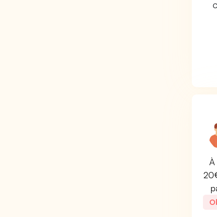
C
À 
20€
p
Ob