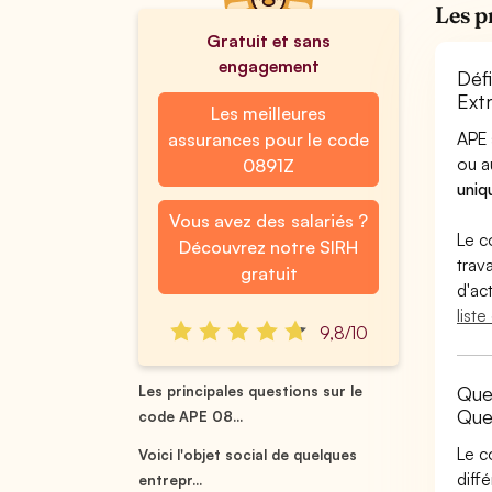
Les p
Gratuit et sans
engagement
Déf
Ext
Les meilleures
APE 
assurances pour le code
ou 
0891Z
uniq
Vous avez des salariés ?
Le c
Découvrez notre SIRH
trav
gratuit
d'ac
list
9,8/10
Que
Les principales questions sur le
Que
code APE 08...
Le c
Voici l'objet social de quelques
diff
entrepr...