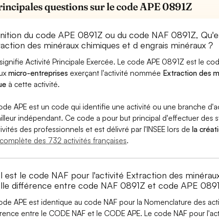
rincipales questions sur le code APE 0891Z
inition du code APE 0891Z ou du code NAF 0891Z, Qu'
raction des minéraux chimiques et d engrais minéraux ?
signifie Activité Principale Exercée. Le code APE 0891Z est le c
aux
micro-entreprises
exerçant l'activité nommée
Extraction des m
ue
à cette activité.
ode APE est un code qui identifie une activité ou une branche d'a
ailleur indépendant. Ce code a pour but principal d'effectuer des st
tivités des professionnels et est délivré par l'INSEE lors de
la créat
e complète des 732 activités françaises
.
l est le code NAF pour l'activité Extraction des minérau
lle différence entre code NAF 0891Z et code APE 089
ode APE est identique au code NAF pour la Nomenclature des activi
érence entre le CODE NAF et le CODE APE. Le code NAF pour l'acti