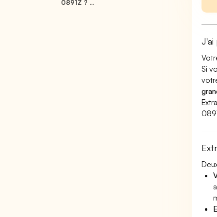
0891Z ? ...
J'ai
Votr
Si v
votr
gran
Extr
089
Ext
Deux
V
a
m
E