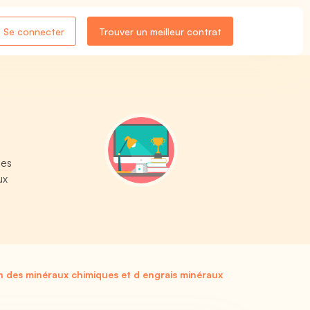
Se connecter
Trouver un meilleur contrat
les
ux
n des minéraux chimiques et d engrais minéraux