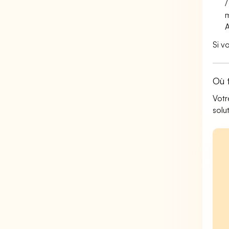
/
m
Si v
Où 
Votr
solu