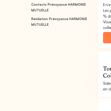
Il n
Contacts Prévoyance HARMONIE
Les 
MUTUELLE
% du
Résiliation Prévoyance HARMONIE
Vous
MUTUELLE
coll
To
Col
Side
en c