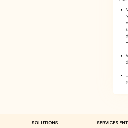
M
r
c
s
d
V
d
L
SOLUTIONS
SERVICES ENT