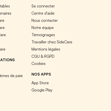
tables
Se connecter
enaires
Centre d'aide
are
Nous contacter
are
Notre équipe
Care
Témoignages
e
Travailler chez SideCare
Care
Mentions légales
CGU & RGPD
RATIONS
Cookies
NOS APPS
tèmes de paie
App Store
Google Play