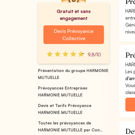
Pr
HARM
Gratuit et sans
entre
engagement
Géné
Devis Prévoyance
nive
Collective
Pr
9,8/10
HARM
Présentation du groupe HARMONIE
Les 
MUTUELLE
d'ar
Vous
Prévoyances Entreprises
clas
HARMONIE MUTUELLE
Devis et Tarifs Prévoyance
HARMONIE MUTUELLE
Toutes les prévoyances de
De
HARMONIE MUTUELLE par Con...