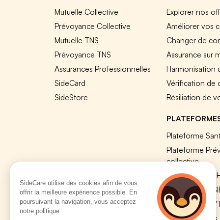
Mutuelle Collective
Explorer nos of
Prévoyance Collective
Améliorer vos c
Mutuelle TNS
Changer de cont
Prévoyance TNS
Assurance sur 
Assurances Professionnelles
Harmonisation 
SideCard
Vérification de
SideStore
Résiliation de v
PLATEFORME
Plateforme Sant
Plateforme Pré
collective
Plateforme SIR
SideCare utilise des cookies afin de vous
Nos modules S
offrir la meilleure expérience possible. En
poursuivant la navigation, vous acceptez
Plateforme QV
notre politique.
Tous nos outils