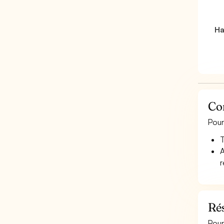
Ha
Co
Pour
T
A
r
Ré
Pour