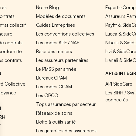
fres
Notre Blog
Experts-Comp
ontrats
Modèles de documents
Assureurs Part
rat collectif
Guides Entreprises
Payfit & SideC
mesure
Les conventions collectives
Lucca & SideC
de contrats
Les codes APE / NAF
Nibelis & Side
 conformité
Base des métiers
Livi & SideCar
os contrats
Les assureurs partenaires
Lianeli & Side
Le PMSS par année
S
API & INTEG
Bureaux CPAM
é Collective
API SideCare
Les codes CCAM
voyance
Les SIRH / Sys
Les OPCO
connectés
Tops assurances par secteur
H
Réseaux de soins
IRH
Boîte à outils santé
T
Les garanties des assurances