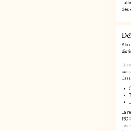
l’uti
des 
Déf
Afin
dist
L'as
caus
L'as
C
T
E
La r
RC P
Les 