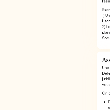
l'as
Exem
1) U
il s
2) L
plai
Soci
Ass
Une 
Défe
juri
vous
On d
D
e