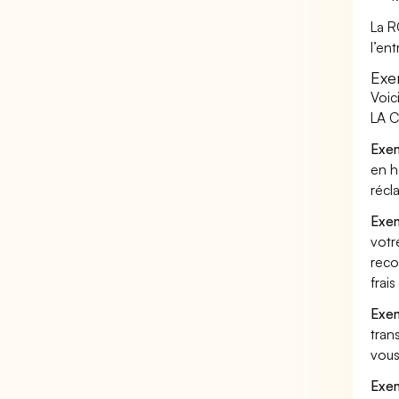
La R
l’en
Exe
Voic
LA C
Exem
en h
récl
Exem
votr
reco
frai
Exem
tran
vous
Exem