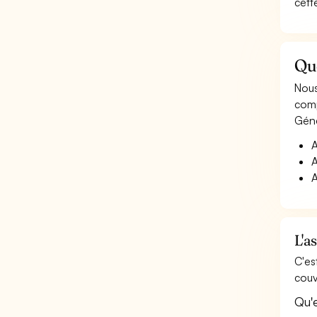
cett
Qu
Nous
comp
Géné
A
A
A
L'a
C'es
couv
Qu'