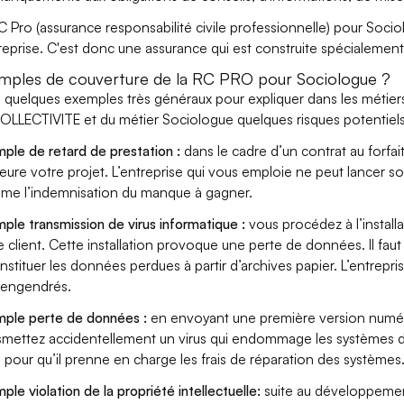
C Pro (assurance responsabilité civile professionnelle) pour Socio
treprise. C'est donc une assurance qui est construite spécialement 
mples de couverture de la RC PRO pour Sociologue ?
i quelques exemples très généraux pour expliquer dans les métie
OLLECTIVITE et du métier Sociologue quelques risques potentiels
ple de retard de prestation :
dans le cadre d’un contrat au forfai
eure votre projet. L’entreprise qui vous emploie ne peut lancer s
ame l’indemnisation du manque à gagner.
ple transmission de virus informatique :
vous procédez à l’install
e client. Cette installation provoque une perte de données. Il faut 
nstituer les données perdues à partir d’archives papier. L’entrepri
s engendrés.
ple perte de données :
en envoyant une première version numér
smettez accidentellement un virus qui endommage les systèmes de 
 pour qu’il prenne en charge les frais de réparation des systèmes
ple violation de la propriété intellectuelle:
suite au développemen