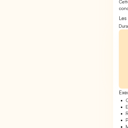
Cett
conc
Les
Dura
Exe
O
E
R
P
M