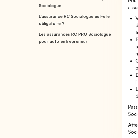
Pour
Sociologue
assu
L'assurance RC Sociologue est-elle
V
obligatoire ?
d
t
Les assurances RC PRO Sociologue
P
pour auto entrepreneur
a
m
G
p
D
l
L
d
Pass
Soci
Atte
Soci