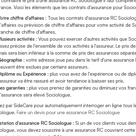
 connaître le prix d'une assurance RC Sociologue il faut compren
rance. Voici les éléments que les contrats d'assurance pour Soc
otre chiffre d'affaires
: Tous les contrats d'assurance RC Sociolo
'affaires ou prévision de chiffre d'affaires pour votre activité d
ranche de chiffre d'affaires.
lusieurs activités
: Vous pouvez exercer d'autres activités que Soc
ssez précise de l'ensemble de vos activités à l'assureur. Le prix d
ais sera bien inférieur à la somme de prix des assurances séparé
éographie :
votre adresse joue peu dans le tarif d'une assurance
euvent être exclues par certains assureurs.
iplôme ou Expérience :
plus vous avez de l'expérience ou de di
'assureur va être rassuré et avoir tendance à baisser ses prix.
es garanties :
plus vous prenez de garanties ou diminuez vos franc
'assurance sera élevé Sociologue.
ez par SideCare pour automatiquement interroger en ligne tous l
ologue.
Faire un devis pour une assurance RC Sociologue
station d'assurance RC Sociologue :
Si un de vos clients vous de
ologue, vous devez souscrire à une assurance RC couvrant cette 