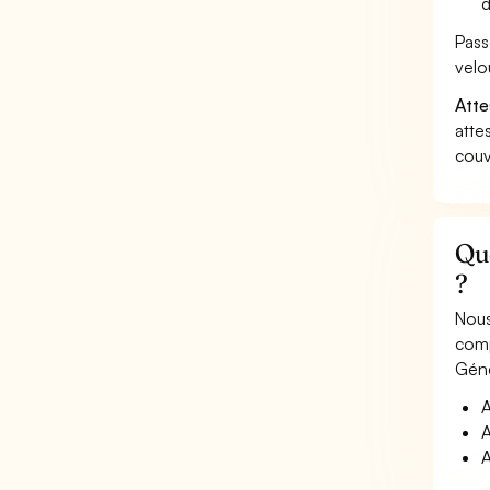
d
Pass
velo
Atte
atte
couv
Qu
?
Nous
comp
Géné
A
A
A