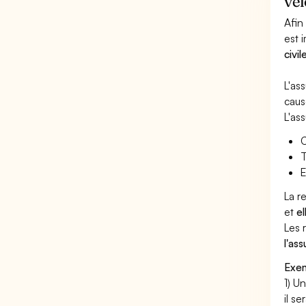
ve
Afin
est 
civi
L'as
caus
L'as
C
T
E
La r
et
e
Les 
l'as
Exem
1) U
il s