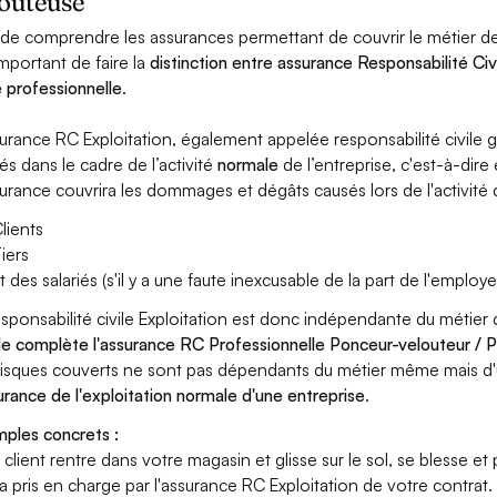
louteuse
 de comprendre les assurances permettant de couvrir le métier d
important de faire la
distinction entre assurance Responsabilité Civ
le professionnelle
.
surance RC Exploitation, également appelée responsabilité civil
és dans le cadre de l’activité
normale
de l’entreprise, c'est-à-dire
surance couvrira les dommages et dégâts causés lors de l'activité d
lients
iers
t des salariés (s'il y a une faute inexcusable de la part de l'employe
esponsabilité civile Exploitation est donc indépendante du méti
lle complète l'assurance RC Professionnelle Ponceur-velouteur /
risques couverts ne sont pas dépendants du métier même mais d'
surance de l'exploitation normale d'une entreprise
.
ples concrets :
n client rentre dans votre magasin et glisse sur le sol, se blesse et
era pris en charge par l'assurance RC Exploitation de votre contrat.