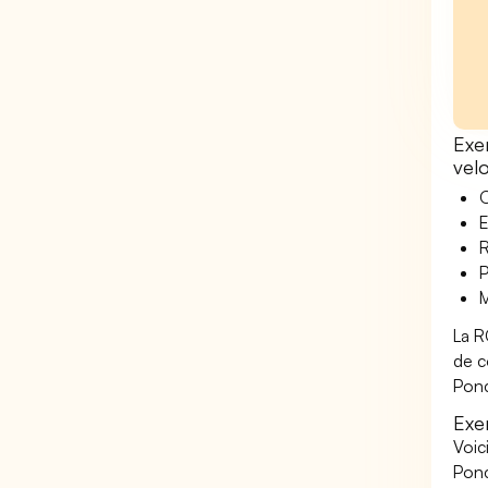
Exe
vel
O
E
R
P
M
La R
de c
Ponc
Exe
Voic
Ponc