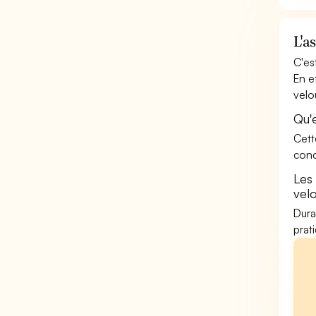
L'a
C'es
En e
velo
Qu'
Cett
conc
Les
vel
Dura
prat