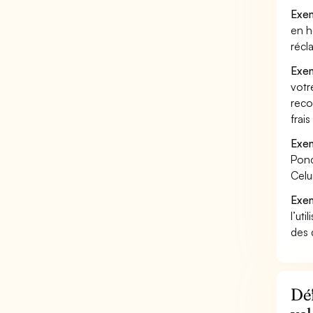
Exem
en h
récl
Exem
votr
reco
frai
Exem
Ponc
Celu
Exem
l’uti
des 
Déf