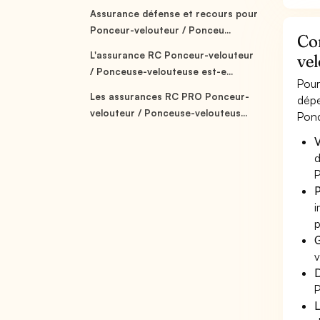
Assurance défense et recours pour
Ponceur-velouteur / Ponceu...
Co
L'assurance RC Ponceur-velouteur
vel
/ Ponceuse-velouteuse est-e...
Pour
Les assurances RC PRO Ponceur-
dépe
velouteur / Ponceuse-velouteus...
Ponc
V
d
P
P
i
p
G
v
D
P
L