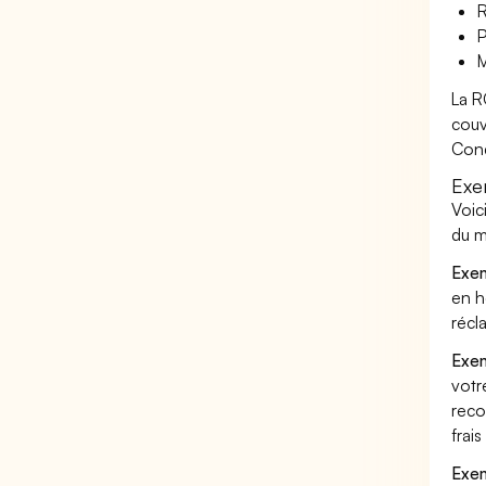
R
P
M
La R
couv
Cond
Exe
Voic
du m
Exem
en h
récl
Exem
votr
reco
frai
Exem