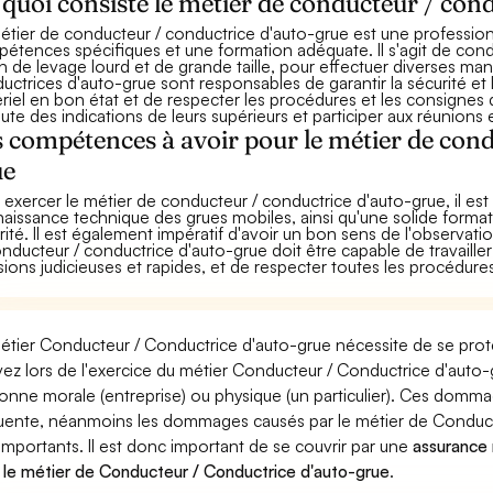
quoi consiste le métier de conducteur / cond
étier de conducteur / conductrice d'auto-grue est une profession
étences spécifiques et une formation adéquate. Il s'agit de condu
n de levage lourd et de grande taille, pour effectuer diverses m
uctrices d'auto-grue sont responsables de garantir la sécurité et 
riel en bon état et de respecter les procédures et les consignes d
oute des indications de leurs supérieurs et participer aux réunions
 compétences à avoir pour le métier de cond
ue
 exercer le métier de conducteur / conductrice d'auto-grue, il e
aissance technique des grues mobiles, ainsi qu'une solide forma
rité. Il est également impératif d'avoir un bon sens de l'observati
onducteur / conductrice d'auto-grue doit être capable de travail
sions judicieuses et rapides, et de respecter toutes les procédure
étier Conducteur / Conductrice d'auto-grue nécessite de se proté
ez lors de l'exercice du métier Conducteur / Conductrice d'au
onne morale (entreprise) ou physique (un particulier). Ces domm
uente, néanmoins les dommages causés par le métier de Conduct
 importants. Il est donc important de se couvrir par une
assurance r
 le métier de Conducteur / Conductrice d'auto-grue
.