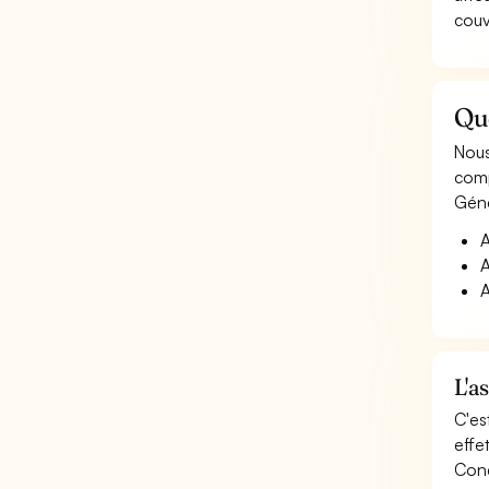
couv
Qu
Nous
comp
Géné
A
A
A
L'a
C'es
effe
Cond