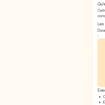
Qu'
Cett
conc
Les
Dura
:
Exe
O
E