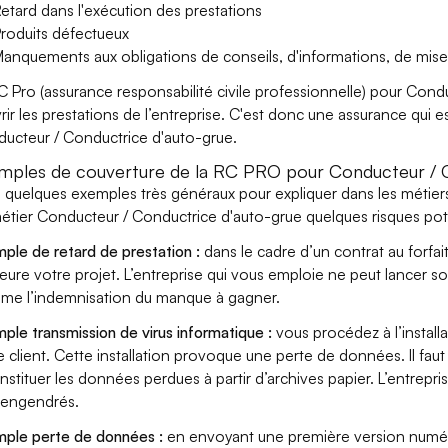
etard dans l'exécution des prestations
roduits défectueux
anquements aux obligations de conseils, d'informations, de mise
C Pro (assurance responsabilité civile professionnelle) pour Con
rir les prestations de l’entreprise. C'est donc une assurance qui es
ucteur / Conductrice d'auto-grue.
mples de couverture de la RC PRO pour Conducteur / C
i quelques exemples très généraux pour expliquer dans les méti
étier Conducteur / Conductrice d'auto-grue quelques risques pote
ple de retard de prestation :
dans le cadre d’un contrat au forfai
eure votre projet. L’entreprise qui vous emploie ne peut lancer s
ame l’indemnisation du manque à gagner.
ple transmission de virus informatique :
vous procédez à l’install
e client. Cette installation provoque une perte de données. Il faut 
nstituer les données perdues à partir d’archives papier. L’entrepri
s engendrés.
ple perte de données :
en envoyant une première version numér