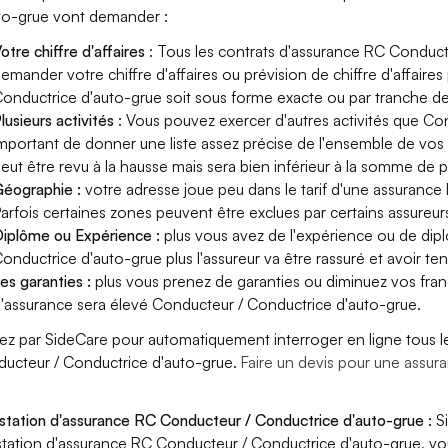
to-grue vont demander :
otre chiffre d'affaires
: Tous les contrats d'assurance RC Conduct
emander votre chiffre d'affaires ou prévision de chiffre d'affaire
onductrice d'auto-grue soit sous forme exacte ou par tranche de c
lusieurs activités
: Vous pouvez exercer d'autres activités que Con
mportant de donner une liste assez précise de l'ensemble de vos ac
eut être revu à la hausse mais sera bien inférieur à la somme de 
éographie :
votre adresse joue peu dans le tarif d'une assuranc
arfois certaines zones peuvent être exclues par certains assureur
iplôme ou Expérience :
plus vous avez de l'expérience ou de di
onductrice d'auto-grue plus l'assureur va être rassuré et avoir ten
es garanties :
plus vous prenez de garanties ou diminuez vos franc
'assurance sera élevé Conducteur / Conductrice d'auto-grue.
ez par SideCare pour automatiquement interroger en ligne tous l
ucteur / Conductrice d'auto-grue.
Faire un devis pour une assu
station d'assurance RC Conducteur / Conductrice d'auto-grue :
Si
station d'assurance RC Conducteur / Conductrice d'auto-grue, v