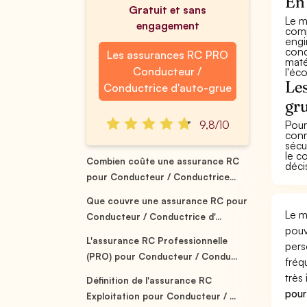
En 
Gratuit et sans
Le m
engagement
comp
engi
cond
Les assurances RC PRO
maté
Conducteur /
l'éc
Les
Conductrice d'auto-grue
gr
9,8/10
Pour
conn
sécu
le c
Combien coûte une assurance RC
déci
pour Conducteur / Conductrice...
Que couvre une assurance RC pour
Le m
Conducteur / Conductrice d'...
pouv
L'assurance RC Professionnelle
pers
(PRO) pour Conducteur / Condu...
fréq
très
Définition de l'assurance RC
pour
Exploitation pour Conducteur / ...