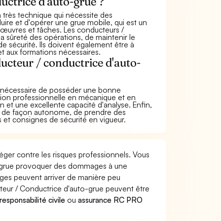
uctrice d'auto-grue ?
 très technique qui nécessite des
ire et d'opérer une grue mobile, qui est un
anœuvres et tâches. Les conducteurs /
la sûreté des opérations, de maintenir le
e sécurité. Ils doivent également être à
 et aux formations nécessaires.
ucteur / conductrice d'auto-
st nécessaire de posséder une bonne
tion professionnelle en mécanique et en
on et une excellente capacité d'analyse. Enfin,
ler de façon autonome, de prendre des
s et consignes de sécurité en vigueur.
ger contre les risques professionnels. Vous
to-grue provoquer des dommages à une
ages peuvent arriver de manière peu
eur / Conductrice d'auto-grue peuvent être
esponsabilité civile
ou
assurance RC PRO