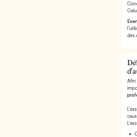
Cond
Celu
Exem
l’uti
des 
Déf
d'a
Afin
impo
prof
L'as
caus
L'as
C