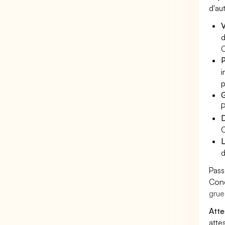
d'au
V
d
C
P
i
p
G
P
D
C
L
d
Pass
Cond
grue
Atte
atte