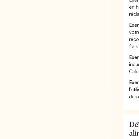
en h
récl
Exem
votr
reco
frai
Exem
indu
Celu
Exem
l’uti
des 
Déf
ali