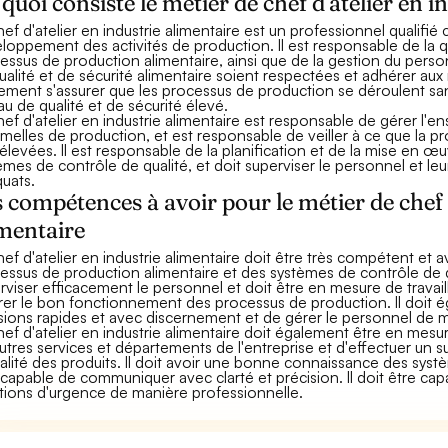
quoi consiste le métier de chef d'atelier en i
hef d'atelier en industrie alimentaire est un professionnel qualifi
loppement des activités de production. Il est responsable de la qu
essus de production alimentaire, ainsi que de la gestion du personn
ualité et de sécurité alimentaire soient respectées et adhérer aux r
ement s'assurer que les processus de production se déroulent san
au de qualité et de sécurité élevé.
hef d'atelier en industrie alimentaire est responsable de gérer l'
rmelles de production, et est responsable de veiller à ce que la p
 élevées. Il est responsable de la planification et de la mise en 
èmes de contrôle de qualité, et doit superviser le personnel et l
uats.
 compétences à avoir pour le métier de chef d
mentaire
hef d'atelier en industrie alimentaire doit être très compétent 
essus de production alimentaire et des systèmes de contrôle de qua
rviser efficacement le personnel et doit être en mesure de travail
rer le bon fonctionnement des processus de production. Il doit
sions rapides et avec discernement et de gérer le personnel de m
hef d'atelier en industrie alimentaire doit également être en mesur
autres services et départements de l'entreprise et d'effectuer un 
ualité des produits. Il doit avoir une bonne connaissance des syst
 capable de communiquer avec clarté et précision. Il doit être capa
ations d'urgence de manière professionnelle.