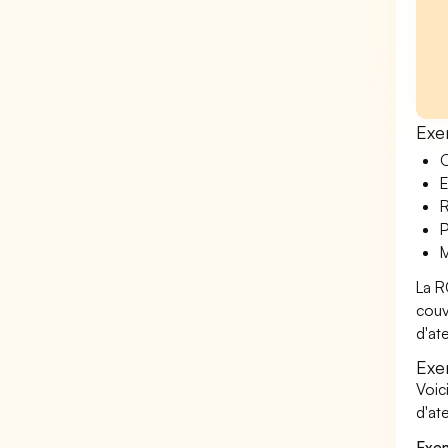
Exe
O
E
R
P
M
La R
couv
d'ate
Exe
Voic
d'at
Exem