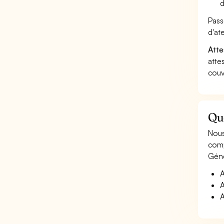
d
Pass
d'at
Atte
atte
couv
Que
Nous
comp
Géné
A
A
A