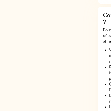
Com
?
Pour
dépe
alim
V
d
i
P
i
p
G
P
D
i
L