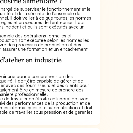
ndustrie alimentaire ?
é chargé de superviser le fonctionnement et le
alité et de la sécurité de l'ensemble des
el. Il doit veiller à ce que toutes les normes
ègles et procédures de l'entreprise. Il doit
s incident et qu'ils sont exécutés avec un
ensemble des opérations formelles et
roduction soit exécutée selon les normes les
œuvre des processus de production et des
eur assurer une formation et un encadrement
'atelier en industrie
et avoir une bonne compréhension des
lité. Il doit être capable de gérer et de
ler avec des fournisseurs et des clients pour
 également être en mesure de prendre des
anière professionnelle.
e de travailler en étroite collaboration avec
suivi des performances de la production et de
èmes informatiques et d'automatisation et doit
ble de travailler sous pression et de gérer les