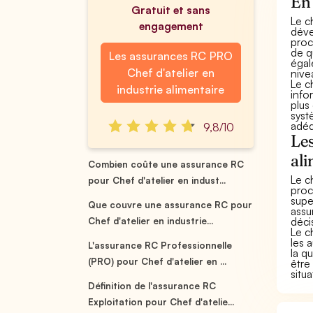
En 
Gratuit et sans
Le c
engagement
déve
proc
de q
Les assurances RC PRO
égal
Chef d'atelier en
nive
Le c
industrie alimentaire
info
plus
syst
adéq
9,8/10
Les
ali
Combien coûte une assurance RC
Le c
pour Chef d'atelier en indust...
proc
supe
Que couvre une assurance RC pour
assu
déci
Chef d'atelier en industrie...
Le c
les 
L'assurance RC Professionnelle
la q
(PRO) pour Chef d'atelier en ...
être
situ
Définition de l'assurance RC
Exploitation pour Chef d'atelie...