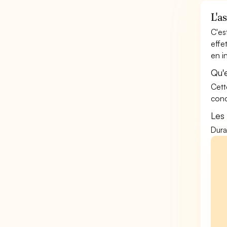
L'a
C'es
effe
en i
Qu'e
Cett
conc
Les
Dura