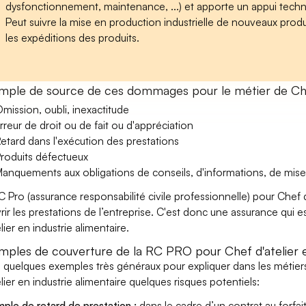
dysfonctionnement, maintenance, ...) et apporte un appui techn
Peut suivre la mise en production industrielle de nouveaux produ
les expéditions des produits.
mple de source de ces dommages pour le métier de Chef 
mission, oubli, inexactitude
rreur de droit ou de fait ou d'appréciation
etard dans l'exécution des prestations
roduits défectueux
anquements aux obligations de conseils, d'informations, de mise
C Pro (assurance responsabilité civile professionnelle) pour Chef d
rir les prestations de l’entreprise. C'est donc une assurance qui e
lier en industrie alimentaire.
mples de couverture de la RC PRO pour Chef d'atelier en
i quelques exemples très généraux pour expliquer dans les métier
elier en industrie alimentaire quelques risques potentiels:
ple de retard de prestation :
dans le cadre d’un contrat au forfai