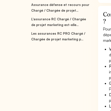
Assurance défense et recours pour
Chargé / Chargée de projet...
Co
L'assurance RC Chargé / Chargée
?
de projet marketing est-elle...
Pour
Les assurances RC PRO Chargé /
dépe
Chargée de projet marketing p...
mark
V
d
p
P
i
p
G
P
D
p
L