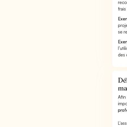
reco
frai
Exem
proj
se r
Exem
l’uti
des 
Déf
ma
Afin
impo
prof
L'as