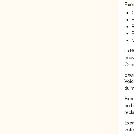
Exe
O
E
R
P
M
La R
couv
Char
Exe
Voic
du m
Exem
en h
récl
Exem
votr