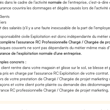
és dans le cadre de l’activité
normale
de l’entreprise, c'est-à-dire
surance couvrira les dommages et dégâts causés lors de l'activité d
lients
iers
t des salariés (s'il y a une faute inexcusable de la part de l'employe
esponsabilité civile Exploitation est donc indépendante du métie
 complète l'assurance RC Professionnelle Chargé / Chargée de pr
risques couverts ne sont pas dépendants du métier même mais d'
surance de l'exploitation normale d'une entreprise
.
ples concrets :
n client rentre dans votre magasin et glisse sur le sol, se blesse et
era pris en charge par l'assurance RC Exploitation de votre contrat.
ors de votre prestation de Chargé / Chargée de projet marketing
açons et votre client porte plainte ou demande des dédommagem
rance RC professionnelle Chargé / Chargée de projet marketing.