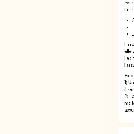
caus
L'as
C
T
E
La r
elle
Les 
l'as
Exem
1) U
il s
2) L
malf
assu