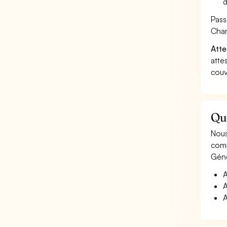
d
Pass
Char
Atte
atte
couv
Qu
Nous
comp
Géné
A
A
A