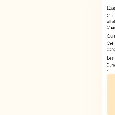
L'a
C'es
effe
Char
Qu'
Cett
conc
Les
Dura
: