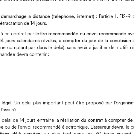
 démarchage à distance (téléphone, internet)
: l’article L. 112-9 
rétractation de 14 jours.
 à ce contrat par
lettre recommandée ou envoi recommandé av
14 jours calendaires révolus
,
à compter du jour de la conclusion 
ne comptant pas dans le délai), sans avoir à justifier de motifs ni
mandée devra contenir
:
légal
. Un délai plus important peut être proposé par l’organis
l’assuré.
 délai de 14 jours entraîne la
résiliation du contrat à compter de 
ée
ou de l'envoi recommandé électronique.
L’assureur devra,
le c
tions déjà versées,
au plus tard dans les 30 jours suivant 