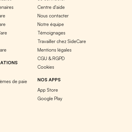
enaires
Centre d'aide
are
Nous contacter
are
Notre équipe
Care
Témoignages
e
Travailler chez SideCare
Care
Mentions légales
CGU & RGPD
RATIONS
Cookies
NOS APPS
tèmes de paie
App Store
Google Play