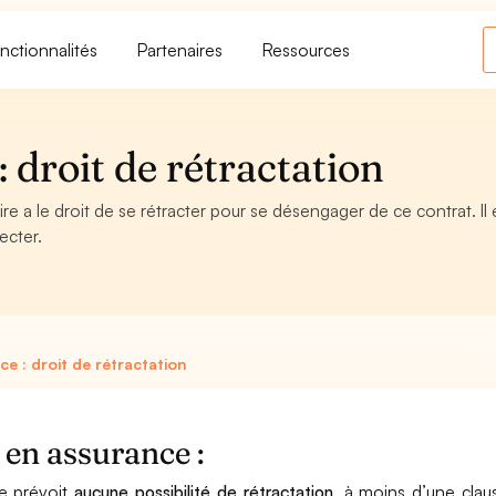
nctionnalités
Partenaires
Ressources
 droit de rétractation
ire a le droit de se rétracter pour se désengager de ce contrat. Il 
ecter.
e : droit de rétractation
 en assurance :
ne prévoit
aucune possibilité de rétractation
, à moins d’une clau