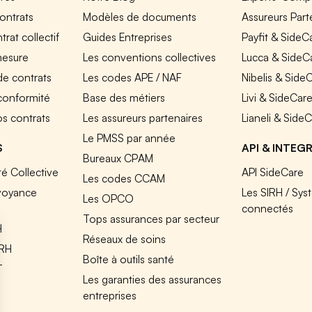
ontrats
Modèles de documents
Assureurs Part
rat collectif
Guides Entreprises
Payfit & SideC
mesure
Les conventions collectives
Lucca & SideC
de contrats
Les codes APE / NAF
Nibelis & Side
 conformité
Base des métiers
Livi & SideCar
os contrats
Les assureurs partenaires
Lianeli & Side
Le PMSS par année
S
API & INTEG
Bureaux CPAM
é Collective
API SideCare
Les codes CCAM
voyance
Les SIRH / Sys
Les OPCO
connectés
Tops assurances par secteur
H
Réseaux de soins
IRH
Boîte à outils santé
T
Les garanties des assurances
entreprises