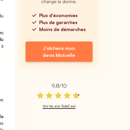
change la donne.
Plus d'économies
du
Plus de garanties
Moins de démarches
ec
du
 à
J'obtiens mon
devis Mutuelle
9,8/10
me
Voir les avis SideCare
la
as
la