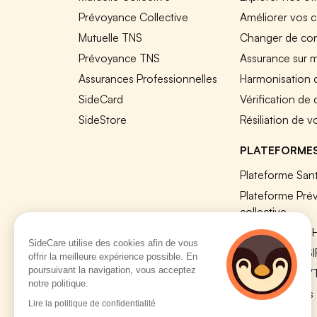
Prévoyance Collective
Améliorer vos c
Mutuelle TNS
Changer de cont
Prévoyance TNS
Assurance sur 
Assurances Professionnelles
Harmonisation 
SideCard
Vérification de
SideStore
Résiliation de v
PLATEFORME
Plateforme Sant
Plateforme Pré
collective
Plateforme SIR
SideCare utilise des cookies afin de vous
Nos modules S
offrir la meilleure expérience possible. En
poursuivant la navigation, vous acceptez
Plateforme QV
notre politique.
Tous nos outils
Lire la politique de confidentialité