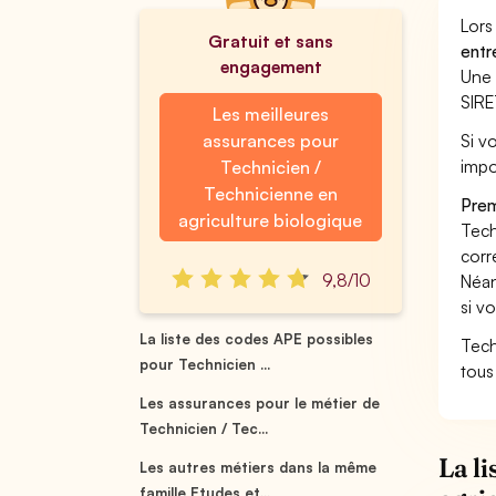
Lors
Gratuit et sans
entr
engagement
Une 
SIRE
Les meilleures
assurances pour
Si v
impo
Technicien /
Technicienne en
Prem
agriculture biologique
Tech
corr
9,8/10
Néan
si v
La liste des codes APE possibles
Tech
pour Technicien ...
tous
Les assurances pour le métier de
Technicien / Tec...
La l
Les autres métiers dans la même
famille Etudes et...