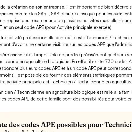
 de la
création de son entreprise
, il est important de bien décrire 
eprises
comme les SARL, SAS et autre ainsi que pour
les auto-en
entreprise peut exercer une ou plusieurs activités mais elle n'aur
T et un seul code APE (pour Activité principale exercée).
otre activité professionnelle principale est : Technicien / Technicie
rtant d'avoir une certaine visibilité sur les codes APE que l'adminis
ière chose :
il est impossible de prédire précisément quel sera v
nicienne en agriculture biologique. En effet il existe
730 codes A
espondre plusieurs codes APE et à un code APE peut correspondre
moins il est possible de fournir des éléments statistiques perm
otre activité principale est Technicien / Technicienne en agricultur
nicien / Technicienne en agriculture biologique est relié à la famille
 les codes APE de cette famille sont des possibilités pour votre en
iste des codes APE possibles pour Technic