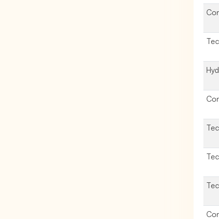
Con
Tec
Hyd
Cons
Tech
Tec
Tec
Con