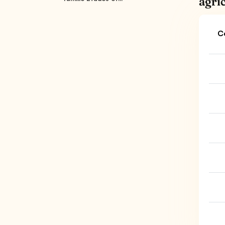
agri
C