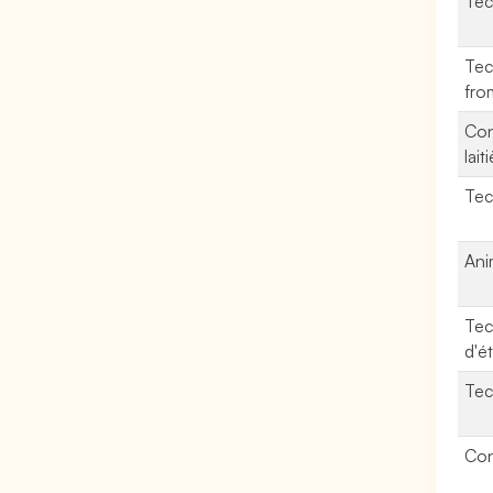
Tec
Tec
fro
Con
lait
Tec
Ani
Tec
d'é
Tec
Cons