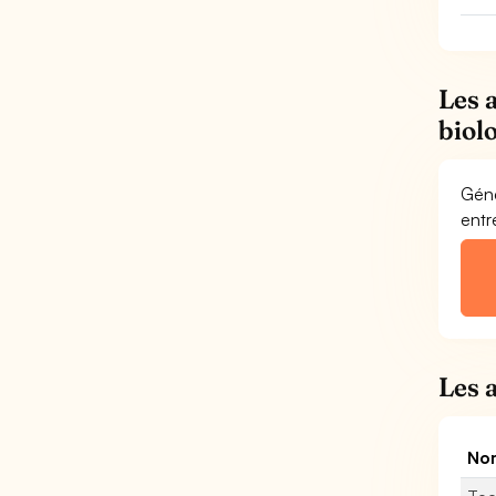
Les 
biol
Géné
entr
Les 
Nom