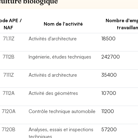
culture biologique
ode APE /
Nombre d'emp
Nom de l'activité
NAF
travailla
71.11Z
Activités d'architecture
18500
7112B
Ingénierie, études techniques
242700
7111Z
Activités d architecture
35400
7112A
Activité des géomètres
10700
7120A
Contrôle technique automobile
11200
7120B
Analyses, essais et inspections
57200
techniques