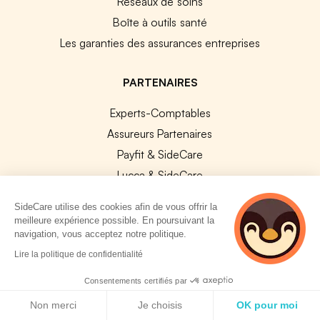
Réseaux de soins
Boîte à outils santé
Les garanties des assurances entreprises
PARTENAIRES
Experts-Comptables
Assureurs Partenaires
Payfit & SideCare
Lucca & SideCare
Nibelis & SideCare
SideCare utilise des cookies afin de vous offrir la
Livi & SideCare
meilleure expérience possible. En poursuivant la
navigation, vous acceptez notre politique.
Lianeli & SideCare
2 personnes
Lire la politique de confidentialité
consultent
API & INTEGRATIONS
actuellement cette
Consentements certifiés par
API SideCare
page
Politique de cookies
Non merci
Je choisis
OK pour moi
Les SIRH / Systèmes de paie connectés