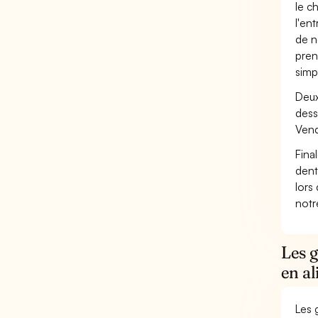
le c
l'en
de n
pren
simp
Deux
dess
Vend
Fina
dent
lors
not
Les 
en a
Les 