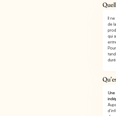
Quell
Il n
de l
prod
qui 
entr
Pour
tand
duré
Qu’e
Une 
indé
Aupa
d’in