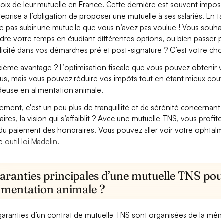
hoix de leur mutuelle en France. Cette dernière est souvent imposé
treprise a l’obligation de proposer une mutuelle à ses salariés. En
e pas subir une mutuelle que vous n’avez pas voulue ! Vous souha
dre votre temps en étudiant différentes options, ou bien passer p
licité dans vos démarches pré et post-signature ? C’est votre cho
ième avantage ? L’optimisation fiscale que vous pouvez obtenir via
us, mais vous pouvez réduire vos impôts tout en étant mieux cou
euse en alimentation animale.
lement, c'est un peu plus de tranquillité et de sérénité concerna
aires, la vision qui s’affaiblit ? Avec une mutuelle TNS, vous pro
 du paiement des honoraires. Vous pouvez aller voir votre ophta
re
outil loi Madelin.
garanties principales d’une mutuelle TNS po
limentation animale ?
garanties d’un contrat de mutuelle TNS sont organisées de la mê