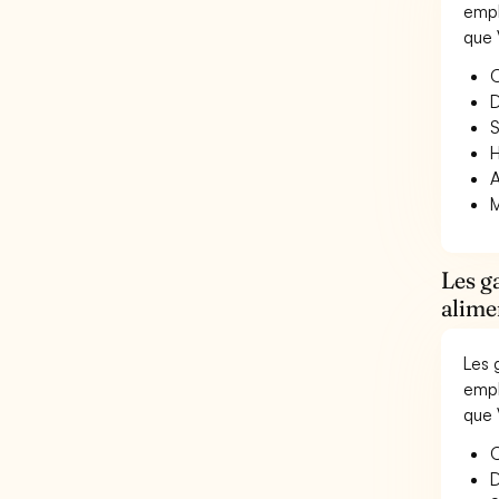
empl
que 
O
D
S
H
A
M
Les g
alime
Les 
empl
que 
O
D