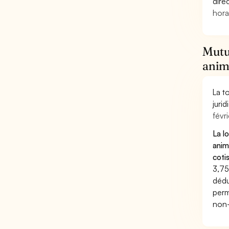
dire
hora
Mutu
anim
La t
juri
févri
La l
anim
coti
3,75
dédu
perm
non-