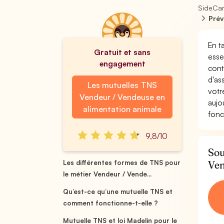
SideCa
Prév
En t
Gratuit et sans
esse
engagement
cont
d'as
Les mutuelles TNS
votr
Vendeur / Vendeuse en
aujo
alimentation animale
fonc
9,8/10
Sou
Ven
Les différentes formes de TNS pour
le métier Vendeur / Vende...
Qu’est-ce qu’une mutuelle TNS et
comment fonctionne-t-elle ?
Mutuelle TNS et loi Madelin pour le