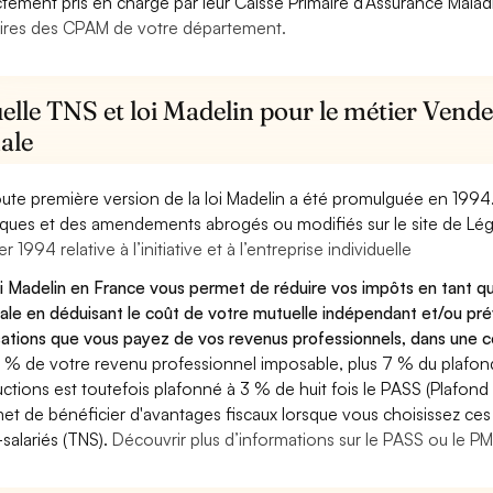
ctement pris en charge par leur Caisse Primaire d’Assurance Mala
ires des CPAM de votre département.
elle TNS et loi Madelin pour le métier Vend
ale
oute première version de la loi Madelin a été promulguée en 1994
diques et des amendements abrogés ou modifiés sur le site de Lég
er 1994 relative à l’initiative et à l’entreprise individuelle
oi Madelin en France vous permet de réduire vos impôts en tant 
ale en déduisant le coût de votre mutuelle indépendant et/ou p
sations que vous payez de vos revenus professionnels, dans une ce
 % de votre revenu professionnel imposable, plus 7 % du plafond 
ctions est toutefois plafonné à 3 % de huit fois le PASS (Plafond 
et de bénéficier d'avantages fiscaux lorsque vous choisissez ces 
salariés (TNS).
Découvrir plus d’informations sur le PASS ou le P