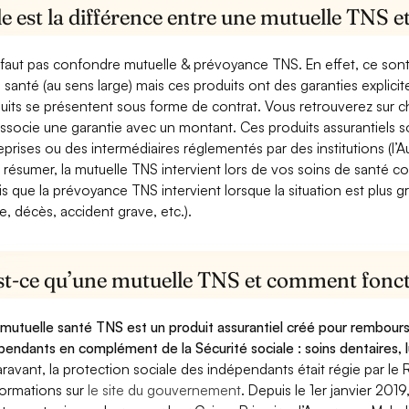
e est la différence entre une mutuelle TNS 
e faut pas confondre mutuelle & prévoyance TNS. En effet, ce son
a santé (au sens large) mais ces produits ont des garanties explici
uits se présentent sous forme de contrat. Vous retrouverez sur c
associe une garantie avec un montant. Ces produits assurantiels s
eprises ou des intermédiaires réglementés par des institutions (l’Au
 résumer, la mutuelle TNS intervient lors de vos soins de santé c
is que la prévoyance TNS intervient lorsque la situation est plus 
e, décès, accident grave, etc.).
st-ce qu’une mutuelle TNS et comment foncti
mutuelle santé TNS est un produit assurantiel créé pour rembourse
pendants en complément de la Sécurité sociale : soins dentaires, lu
ravant, la protection sociale des indépendants était régie par le 
formations sur
le site du gouvernement
. Depuis le 1er janvier 201