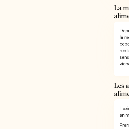
La mu
alim
Depu
le m
cepe
remb
sens
vien
Les 
alim
Il e
anim
Prem