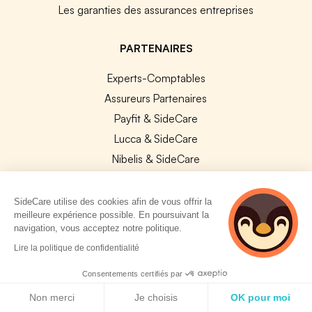
Les garanties des assurances entreprises
PARTENAIRES
Experts-Comptables
Assureurs Partenaires
Payfit & SideCare
Lucca & SideCare
Nibelis & SideCare
Livi & SideCare
Lianeli & SideCare
SideCare utilise des cookies afin de vous offrir la
meilleure expérience possible. En poursuivant la
API & INTEGRATIONS
navigation, vous acceptez notre politique.
2 personnes
Lire la politique de confidentialité
API SideCare
consultent
actuellement cette
Les SIRH / Systèmes de paie connectés
Consentements certifiés par
page
Politique de cookies
Non merci
Je choisis
OK pour moi
A PROPOS