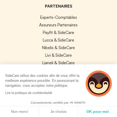
PARTENAIRES
Experts-Comptables
Assureurs Partenaires
Payfit & SideCare
Lucca & SideCare
Nibelis & SideCare
Livi & SideCare
Lianeli & SideCare
API & INTEGRATIONS
SideCare utilise des cookies afin de vous offrir la
meilleure expérience possible. En poursuivant la
API SideCare
navigation, vous acceptez notre politique.
Les SIRH / Systèmes de paie connectés
2 personnes
Lire la politique de confidentialité
consultent
actuellement cette
Consentements certifiés par
A PROPOS
page
Politique de cookies
Non merci
Je choisis
OK pour moi
Se connecter