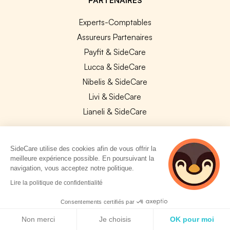
Experts-Comptables
Assureurs Partenaires
Payfit & SideCare
Lucca & SideCare
Nibelis & SideCare
Livi & SideCare
Lianeli & SideCare
API & INTEGRATIONS
SideCare utilise des cookies afin de vous offrir la
API SideCare
meilleure expérience possible. En poursuivant la
Les SIRH / Systèmes de paie connectés
navigation, vous acceptez notre politique.
2 personnes
Lire la politique de confidentialité
consultent
A PROPOS
actuellement cette
Consentements certifiés par
page
Politique de cookies
Se connecter
Non merci
Je choisis
OK pour moi