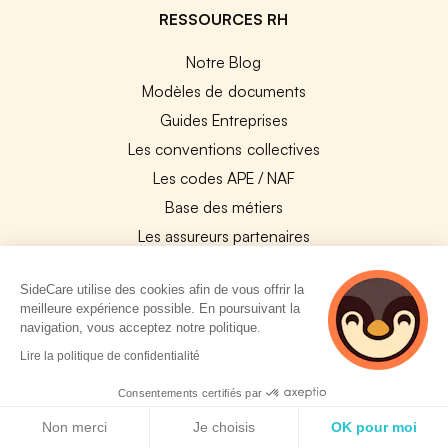
RESSOURCES RH
Notre Blog
Modèles de documents
Guides Entreprises
Les conventions collectives
Les codes APE / NAF
Base des métiers
Les assureurs partenaires
Le PMSS par année
SideCare utilise des cookies afin de vous offrir la
Bureaux CPAM
meilleure expérience possible. En poursuivant la
Les codes CCAM
navigation, vous acceptez notre politique.
Les OPCO
2 personnes
Lire la politique de confidentialité
consultent
Tops assurances par secteur
actuellement cette
Consentements certifiés par
Réseaux de soins
page
Politique de cookies
Non merci
Je choisis
OK pour moi
Boîte à outils santé