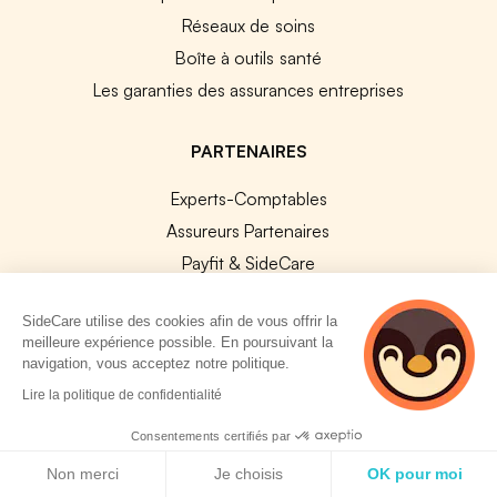
Réseaux de soins
Boîte à outils santé
Les garanties des assurances entreprises
PARTENAIRES
Experts-Comptables
Assureurs Partenaires
Payfit & SideCare
Lucca & SideCare
SideCare utilise des cookies afin de vous offrir la
Nibelis & SideCare
meilleure expérience possible. En poursuivant la
Livi & SideCare
navigation, vous acceptez notre politique.
2 personnes
Lianeli & SideCare
Lire la politique de confidentialité
consultent
actuellement cette
API & INTEGRATIONS
Consentements certifiés par
page
Politique de cookies
Non merci
Je choisis
OK pour moi
API SideCare