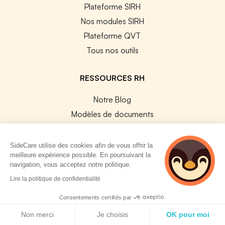
Plateforme SIRH
Nos modules SIRH
Plateforme QVT
Tous nos outils
RESSOURCES RH
Notre Blog
Modèles de documents
Guides Entreprises
Les conventions collectives
SideCare utilise des cookies afin de vous offrir la
meilleure expérience possible. En poursuivant la
Les codes APE / NAF
navigation, vous acceptez notre politique.
Base des métiers
2 personnes
Lire la politique de confidentialité
Les assureurs partenaires
consultent
actuellement cette
Consentements certifiés par
Le PMSS par année
page
Politique de cookies
Non merci
Je choisis
OK pour moi
Bureaux CPAM