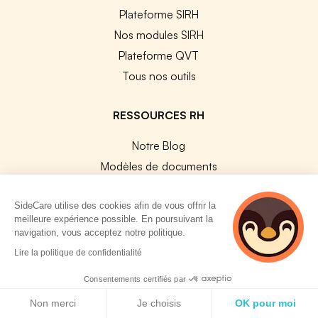
Plateforme SIRH
Nos modules SIRH
Plateforme QVT
Tous nos outils
RESSOURCES RH
Notre Blog
Modèles de documents
Guides Entreprises
SideCare utilise des cookies afin de vous offrir la
Les conventions collectives
meilleure expérience possible. En poursuivant la
Les codes APE / NAF
navigation, vous acceptez notre politique.
Base des métiers
2 personnes
Lire la politique de confidentialité
consultent
Les assureurs partenaires
actuellement cette
Consentements certifiés par
Le PMSS par année
page
Politique de cookies
Non merci
Je choisis
OK pour moi
Bureaux CPAM