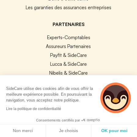
Les garanties des assurances entreprises
PARTENAIRES
Experts-Comptables
Assureurs Partenaires
Payfit & SideCare
Lucca & SideCare
Nibelis & SideCare
Livi & SideCare
SideCare utilise des cookies afin de vous offrir la
Lianeli & SideCare
meilleure expérience possible. En poursuivant la
navigation, vous acceptez notre politique.
API & INTEGRATIONS
2 personnes
Lire la politique de confidentialité
consultent
API SideCare
actuellement cette
Consentements certifiés par
Les SIRH / Systèmes de paie connectés
page
Politique de cookies
Non merci
Je choisis
OK pour moi